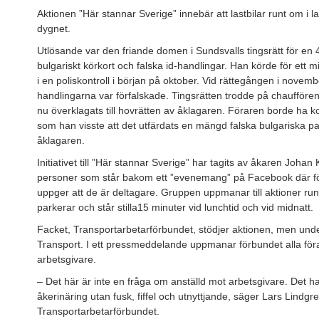
Aktionen ”Här stannar Sverige” innebär att lastbilar runt om i 
dygnet.
Utlösande var den friande domen i Sundsvalls tingsrätt för e
bulgariskt körkort och falska id-handlingar. Han körde för ett 
i en poliskontroll i början på oktober. Vid rättegången i novemb
handlingarna var förfalskade. Tingsrätten trodde på chaufför
nu överklagats till hovrätten av åklagaren. Föraren borde ha kon
som han visste att det utfärdats en mängd falska bulgariska 
åklagaren.
Initiativet till ”Här stannar Sverige” har tagits av åkaren Johan
personer som står bakom ett ”evenemang” på Facebook där f
uppger att de är deltagare. Gruppen uppmanar till aktioner runt
parkerar och står stilla15 minuter vid lunchtid och vid midnatt.
Facket, Transportarbetarförbundet, stödjer aktionen, men unde
Transport. I ett pressmeddelande uppmanar förbundet alla förar
arbetsgivare.
– Det här är inte en fråga om anställd mot arbetsgivare. Det ha
åkerinäring utan fusk, fiffel och utnyttjande, säger Lars Lind
Transportarbetarförbundet.