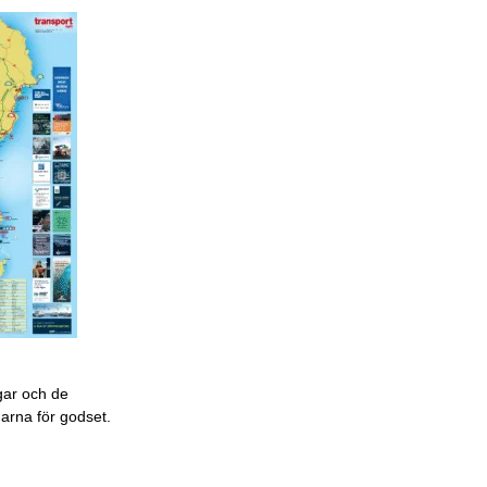
gar och de
garna för godset.