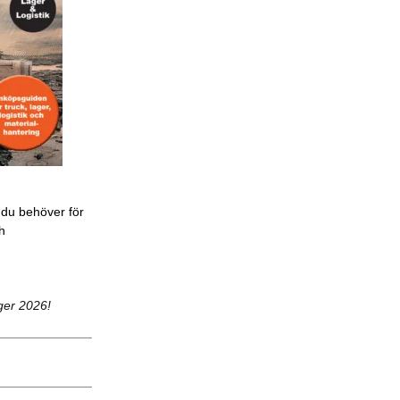
 du behöver för
ch
ger 2026!