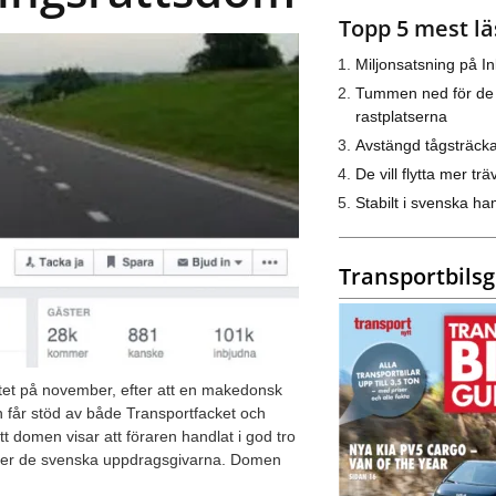
Topp 5 mest lä
Miljonsatsning på I
Tummen ned för de
rastplatserna
Avstängd tågsträck
De vill flytta mer trä
Stabilt i svenska h
Transportbils
tet på november, efter att en makedonsk
nen får stöd av både Transportfacket och
 domen visar att föraren handlat i god tro
eller de svenska uppdragsgivarna. Domen