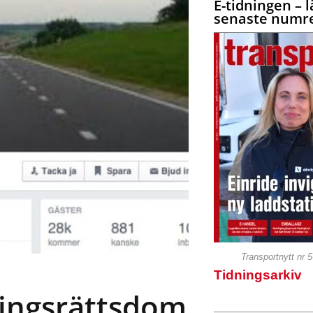
E-tidningen – l
senaste numre
Transportnytt nr 
Tidningsarkiv
tingsrättsdom