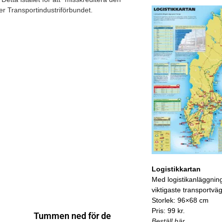
r Transportindustriförbundet.
Logistikkartan
Med logistikanläggnin
viktigaste transportvä
Storlek: 96×68 cm
Pris: 99 kr.
Tummen ned för de
Beställ här