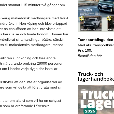
landet stannar i 15 minuter två gånger om
n 45-årig makedonsk medborgare med falskt
mindre åkeri i Norrköping och blev ertappad
er sa chauffören att han inte visste att
ens berättelse och friade honom. Domen har
trollerat sina handlingar bättre, särskilt
Transportbilsguiden
pass till makedonska medborgare, menar
Med alla transportbilar 
Pris 199:-
Beställ den här
 Kullgren i Jönköping och fyra andra
ör närvarande omkring 28000 personer
 om i landet varje dygn där lastbilar
Truck- och
lagerhandbok
rstryker att den inte är organiserad av
e som vill delta att först prata med sin
ndlar om alla vi som vill ha en schysst
gren som är ordförande i Svenska