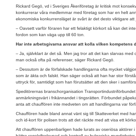
Rickard Gegö, vd i Sveriges Åkeriföretag är kritisk mot konse
konkurrerar våra medlemmar med företag som har en helt ann
ekonomiska konkurrensläget är svårt är det desto viktigare att j
– Oavsett varför föraren har ett felaktigt körkort så kan det inte
fordon som kan väga upp till 60 ton.
Har inte arbetsgivarna ansvar att kolla vilken kompetens 
– Ja, självklart är det så. Men jag tror att det kan slarvas med 
man också ofta på referenser, säger Rickard Gegö.
– Dessutom är de förfalskade handlingarna ofta mycket välgjord
som är äkta och falskt. Han säger också att han har stor förstå
uttryck för, samtidigt som han förutsätter att den sker i samfö
Speditörernas branschorganisation Transportindustriförbundet 
anmärkningsvärt i frikännandet i tingsrätten. Förbundet påpeka
anta att chauffören inte medveten om att handlingarna var förf
Chauffören hade bland annat vänt sig till Skatteverket med h
och id-kort för polisen trots att det räckte med att visa ett körko
Att chauffören uppenbarligen hade lurats av oseriösa aktörer i B
bättre regelefterlevnad och kontroll av bulgariska myndigheter. 