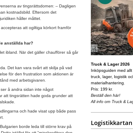
kvenserna av tingsrättsdomen: – Dagligen
an kostnadsbild. Eftersom det
uridiken håller måttet.
 accepteras att ogiltiga körkort framför
de anställda har?
det ibland. När det gäller chaufförer så går
Truck & Lager 2026
a. Det kan vara svårt att skilja på vad
Inköpsguiden med allt
else för den frustration som aktionen är
truck, lager, logistik o
rstånd med arbetsgivaren.
materialhantering.
Pris: 199 kr.
ser å andra sidan inte något
Beställ den här!
r att tingsrätten hade goda grunder att
All info om Truck & La
alskade.
andlingarna och hade visat upp både pass
rt.
Logistikkartan
ulgarien borde leda till större krav på
Detta istället för att ”misskreditera den