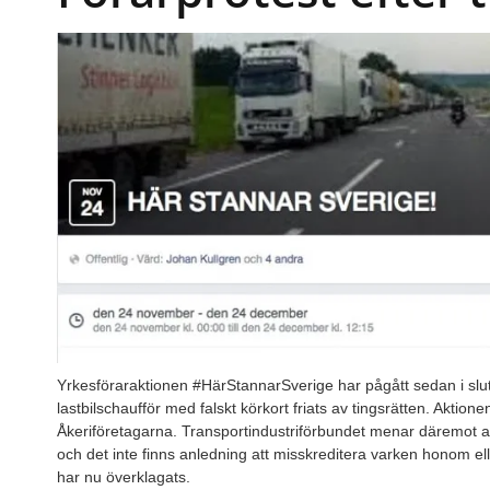
Yrkesföraraktionen #HärStannarSverige har pågått sedan i slu
lastbilschaufför med falskt körkort friats av tingsrätten. Aktio
Åkeriföretagarna. Transportindustriförbundet menar däremot att
och det inte finns anledning att misskreditera varken honom 
har nu överklagats.