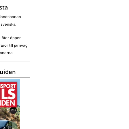
sta
nlandsbanan
 svenska
a åter öppen
varor till järnväg
amnarna
guiden