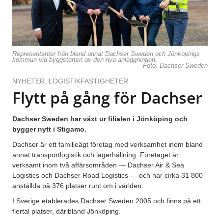
Representanter från bland annat Dachser Sweden och Jönköpings
kommun vid byggstarten av den nya anläggningen.
Foto: Dachser Sweden
NYHETER
,
LOGISTIKFASTIGHETER
Flytt på gång för Dachser
Dachser Sweden har växt ur filialen i Jönköping och
bygger nytt i Stigamo.
Dachser är ett familjeägt företag med verksamhet inom bland
annat transportlogistik och lagerhållning. Företaget är
verksamt inom två affärsområden — Dachser Air & Sea
Logistics och Dachser Road Logistics — och har cirka 31 800
anställda på 376 platser runt om i världen.
I Sverige etablerades Dachser Sweden 2005 och finns på ett
flertal platser, däribland Jönköping.