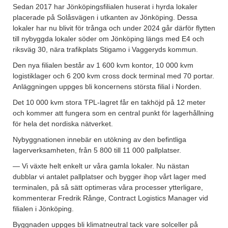
Sedan 2017 har Jönköpingsfilialen huserat i hyrda lokaler
placerade på Solåsvägen i utkanten av Jönköping. Dessa
lokaler har nu blivit för trånga och under 2024 går därför flytten
till nybyggda lokaler söder om Jönköping längs med E4 och
riksväg 30, nära trafikplats Stigamo i Vaggeryds kommun.
Den nya filialen består av 1 600 kvm kontor, 10 000 kvm
logistiklager och 6 200 kvm cross dock terminal med 70 portar.
Anläggningen uppges bli koncernens största filial i Norden.
Det 10 000 kvm stora TPL-lagret får en takhöjd på 12 meter
och kommer att fungera som en central punkt för lagerhållning
för hela det nordiska nätverket.
Nybyggnationen innebär en utökning av den befintliga
lagerverksamheten, från 5 800 till 11 000 pallplatser.
— Vi växte helt enkelt ur våra gamla lokaler. Nu nästan
dubblar vi antalet pallplatser och bygger ihop vårt lager med
terminalen, på så sätt optimeras våra processer ytterligare,
kommenterar Fredrik Rånge, Contract Logistics Manager vid
filialen i Jönköping.
Byggnaden uppges bli klimatneutral tack vare solceller på