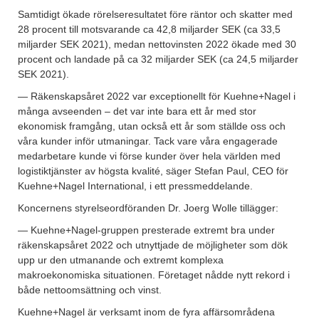
Samtidigt ökade rörelseresultatet före räntor och skatter med
28 procent till motsvarande ca 42,8 miljarder SEK (ca 33,5
miljarder SEK 2021), medan nettovinsten 2022 ökade med 30
procent och landade på ca 32 miljarder SEK (ca 24,5 miljarder
SEK 2021).
— Räkenskapsåret 2022 var exceptionellt för Kuehne+Nagel i
många avseenden – det var inte bara ett år med stor
ekonomisk framgång, utan också ett år som ställde oss och
våra kunder inför utmaningar. Tack vare våra engagerade
medarbetare kunde vi förse kunder över hela världen med
logistiktjänster av högsta kvalité, säger Stefan Paul, CEO för
Kuehne+Nagel International, i ett pressmeddelande.
Koncernens styrelseordföranden Dr. Joerg Wolle tillägger:
— Kuehne+Nagel-gruppen presterade extremt bra under
räkenskapsåret 2022 och utnyttjade de möjligheter som dök
upp ur den utmanande och extremt komplexa
makroekonomiska situationen. Företaget nådde nytt rekord i
både nettoomsättning och vinst.
Kuehne+Nagel är verksamt inom de fyra affärsområdena