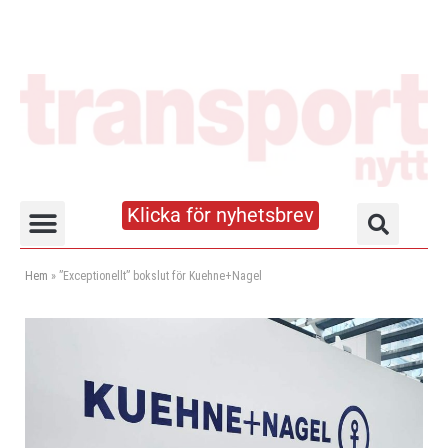
Klicka för nyhetsbrev
Truck- och lagerhandboken
Hem
»
”Exceptionellt” bokslut för Kuehne+Nagel