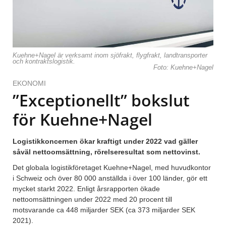
Kuehne+Nagel är verksamt inom sjöfrakt, flygfrakt, landtransporter
och kontraktslogistik.
Foto: Kuehne+Nagel
EKONOMI
”Exceptionellt” bokslut
för Kuehne+Nagel
Logistikkoncernen ökar kraftigt under 2022 vad gäller
såväl nettoomsättning, rörelseresultat som nettovinst.
Det globala logistikföretaget Kuehne+Nagel, med huvudkontor
i Schweiz och över 80 000 anställda i över 100 länder, gör ett
mycket starkt 2022. Enligt årsrapporten ökade
nettoomsättningen under 2022 med 20 procent till
motsvarande ca 448 miljarder SEK (ca 373 miljarder SEK
2021).