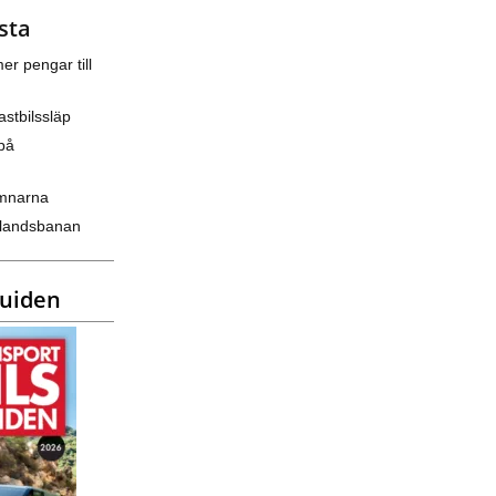
sta
er pengar till
astbilssläp
på
amnarna
nlandsbanan
guiden