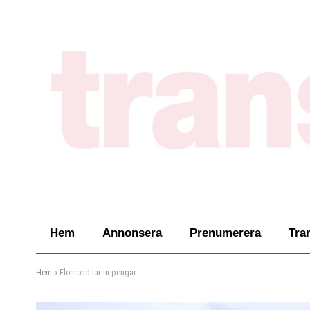
Hem
Annonsera
Prenumerera
Tra
Hem
»
Elonroad tar in pengar