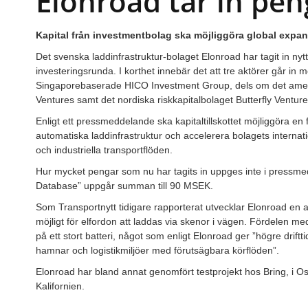
Elonroad tar in pen
Kapital från investmentbolag ska möjliggöra global expan
Det svenska laddinfrastruktur-bolaget Elonroad har tagit in nytt 
investeringsrunda. I korthet innebär det att tre aktörer går in
Singaporebaserade HICO Investment Group, dels om det ameri
Ventures samt det nordiska riskkapitalbolaget Butterfly Venture
Enligt ett pressmeddelande ska kapitaltillskottet möjliggöra en
automatiska laddinfrastruktur och accelerera bolagets internat
och industriella transportflöden.
Hur mycket pengar som nu har tagits in uppges inte i pressmed
Database” uppgår summan till 90 MSEK.
Som Transportnytt tidigare rapporterat utvecklar Elonroad en a
möjligt för elfordon att laddas via skenor i vägen. Fördelen me
på ett stort batteri, något som enligt Elonroad ger ”högre driftt
hamnar och logistikmiljöer med förutsägbara körflöden”.
Elonroad har bland annat genomfört testprojekt hos Bring, i 
Kalifornien.