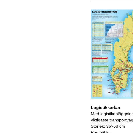
Logistikkartan
Med logistikanläggnin
viktigaste transportvä
Storlek: 96×68 cm
Pris: 99 kr.