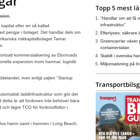
gar
Topp 5 mest lä
sion.
”Handlar om att få m
infrastruktur”
kapital efter en så kallad
 med pengar i bolaget. Det handlar dels om
Efterlyses: säkrare l
kanska riskkapitalbolaget Tamar
Greencarrier växer 
s.
containersidan
 fortsatt kommersialisering av Elonroads
Stabilt i svenska h
ionella expansion inom hamnar, logistik
Miljonsatsning på I
delandet, men enligt sajten ”Startup
Transportbils
utomatisk laddinfrastruktur som gör det
d detta är att fordonen inte behöver bära
id och lägre TCO för fordonsflottor i
Oslos hamn samt i hamnen i Long Beach,