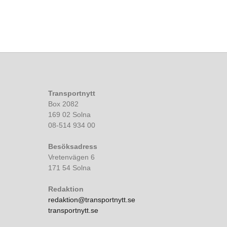
Transportnytt
Box 2082
169 02 Solna
08-514 934 00
Besöksadress
Vretenvägen 6
171 54 Solna
Redaktion
redaktion@transportnytt.se
transportnytt.se