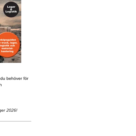
 du behöver för
ch
ger 2026!