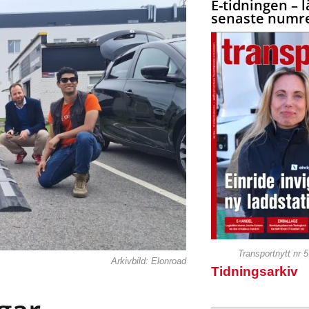
E-tidningen – l
senaste numre
Transportnytt nr 
Arkivbild: Elonroad
Tidningsarkiv