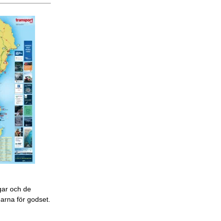
gar och de
garna för godset.