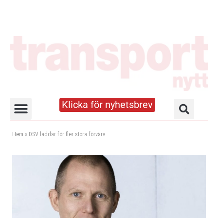
Klicka för nyhetsbrev
Truck- och lagerhandboken
Hem
»
DSV laddar för fler stora förvärv