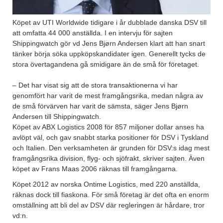
Köpet av UTI Worldwide tidigare i år dubblade danska DSV till
att omfatta 44 000 anställda. I en intervju för sajten
Shippingwatch gör vd Jens Bjørn Andersen klart att han snart
tänker börja söka uppköpskandidater igen. Generellt tycks de
stora övertagandena gå smidigare än de små för företaget.
– Det har visat sig att de stora transaktionerna vi har
genomfört har varit de mest framgångsrika, medan några av
de små förvärven har varit de sämsta, säger Jens Bjørn
Andersen till Shippingwatch.
Köpet av ABX Logistics 2008 för 857 miljoner dollar anses ha
avlöpt väl, och gav snabbt starka positioner för DSV i Tyskland
och Italien. Den verksamheten är grunden för DSV:s idag mest
framgångsrika division, flyg- och sjöfrakt, skriver sajten. Även
köpet av Frans Maas 2006 räknas till framgångarna.
Köpet 2012 av norska Ontime Logistics, med 220 anställda,
räknas dock till fiaskona. För små företag är det ofta en enorm
omställning att bli del av DSV där regleringen är hårdare, tror
vd:n.