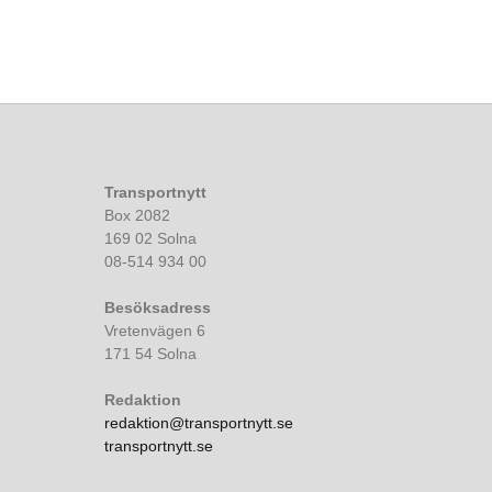
Transportnytt
Box 2082
169 02 Solna
08-514 934 00
Besöksadress
Vretenvägen 6
171 54 Solna
Redaktion
redaktion@transportnytt.se
transportnytt.se