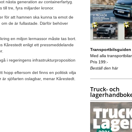
ot nästa generation av containerfartyg.
l tre, fyra miljarder kronor.
ter för att hamnen ska kunna ta emot de
n om de är fullastade. Därför behöver
ring en miljon lermassor måste tas bort.
 Kårestedt enligt ett pressmeddelande
Transportbilsguiden
r.
Med alla transportbilar 
gå i regeringens infrastrukturproposition
Pris 199:-
Beställ den här
 hopp eftersom det finns en politisk vilja
r är sjöfarten oslagbar, menar Kårestedt.
Truck- och
lagerhandbok