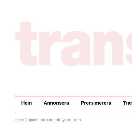
Hem
Annonsera
Prenumerera
Tra
Hem
»
Djupare hamn kan kosta fyra miljarder