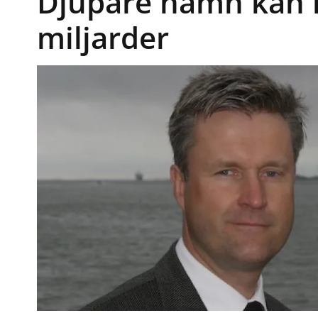
Djupare hamn kan k
miljarder