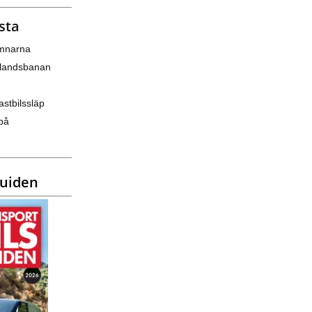
sta
amnarna
nlandsbanan
astbilssläp
på
guiden