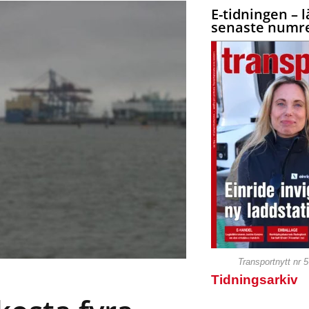
E-tidningen – l
senaste numre
Transportnytt nr 
Tidningsarkiv