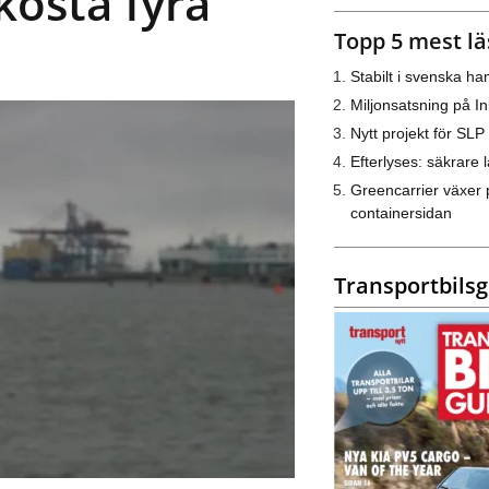
osta fyra
Topp 5 mest lä
Stabilt i svenska h
Miljonsatsning på I
Nytt projekt för SLP
Efterlyses: säkrare l
Greencarrier växer 
containersidan
Transportbils