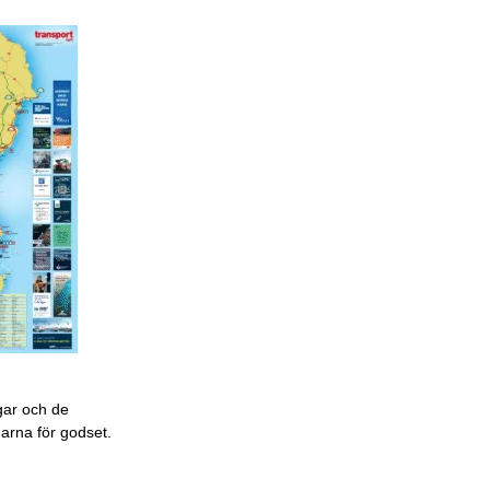
gar och de
garna för godset.