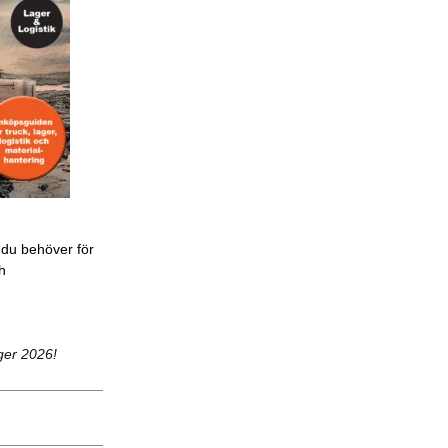
 du behöver för
ch
ger 2026!