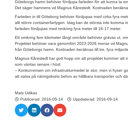
Göteborgs hamn behöver fördjupa farleden för att kunna ta em
Det säger hamnens vd Magnus Kårestedt. Kostnaden beräknas til
Farleden in till Göteborg behöver fördjupas med cirka fyra me
allt större containerfartygen. Idag kan de största inte komma i
farleden fördjupas med omkring fyra meter till 16-17 meter.
Ett omkring fem kilometer långt område behöver grävas ut, omk
Projektet behöver vara genomfört 2023-2026 menar vd Magnus
från Göteborgs hamn. Kostnaden beräknas till tre, fyra miljarde
Magnus Kårestedt har gott hopp om att projektet kommer att in
som väntas senare i höst:
– Konkurrensen om infrastrukturmedel är stor, men vi hyser gott
att satsa på näringslivets behov av hållbara transporter och dä
Mats Udikas
Publicerad:
2016-09-14
Uppdaterad: 2016-09-14