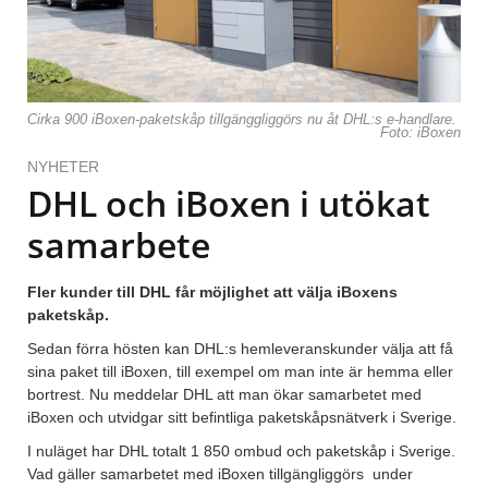
Cirka 900 iBoxen-paketskåp tillgänggliggörs nu åt DHL:s e-handlare.
Foto: iBoxen
NYHETER
DHL och iBoxen i utökat
samarbete
Fler kunder till DHL får möjlighet att välja iBoxens
paketskåp.
Sedan förra hösten kan DHL:s hemleverans­kunder välja att få
sina paket­ till iBoxen, till exempel om man inte är hemma eller
bortrest. Nu meddelar DHL att man ökar samarbetet med
iBoxen och utvidgar sitt befintliga paketskåpsnätverk i Sverige.
I nuläget har DHL totalt 1 850 ombud och paketskåp i Sverige.
Vad gäller samarbetet med iBoxen tillgängliggörs under