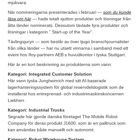
mjukvara.
När nomineringarna presenterades i februari —
som du kunde
läsa om här
— hade totalt sjutton produkter och lösningar från
åtta länder nominerats. Dessutom tävlade fyra produkter och
lösningar i kategorin ” Start-up of the Year”.
Tävlingsjuryn — som består av över tjugo branschjournalister
från olika länder — har nu utsett vinnarna i samband med ett
event hos Ifoy-partnern AEB:s huvudkontor i tyska Stuttgart.
Här är en kort beskrivning av produkterna som vann:
Kategori: Integrated Customer Solution
Här vann tyska Jungheinrich med sitt AI-baserade
lagerhanteringssystem för global reservdelslogistik som de
installerat hos entreprenad- och industrimaskinskoncernen
Liebherr.
Kategori: Industrial Trucks
Segrade här gjorde danska företaget The Mobile Robot
Company för deras produkt J1600, som är en palltruck som
kan användas både manuellt och autonomt.
Kategori: Robot Warehouse System