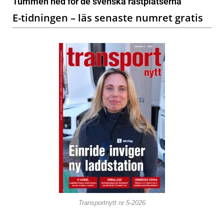
Tummen ned för de svenska rastplatserna
E-tidningen – läs senaste numret gratis
Transportnytt nr 5-2026