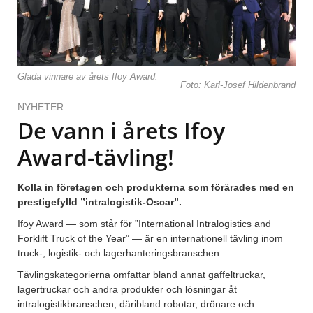
Glada vinnare av årets Ifoy Award.
Foto: Karl-Josef Hildenbrand
NYHETER
De vann i årets Ifoy
Award-tävling!
Kolla in företagen och produkterna som förärades med en
prestigefylld ”intralogistik-Oscar”.
Ifoy Award — som står för ”International Intralogistics and
Forklift Truck of the Year” — är en internationell tävling inom
truck-, logistik- och lagerhanteringsbranschen.
Tävlingskategorierna omfattar bland annat gaffeltruckar,
lagertruckar och andra produkter och lösningar åt
intralogistikbranschen, däribland robotar, drönare och