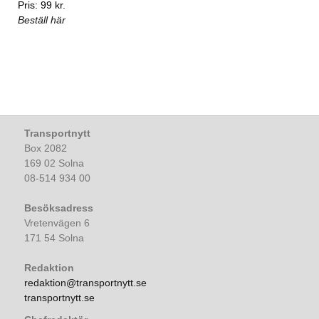
Pris: 99 kr.
Beställ här
Transportnytt
Box 2082
169 02 Solna
08-514 934 00
Besöksadress
Vretenvägen 6
171 54 Solna
Redaktion
redaktion@transportnytt.se
transportnytt.se