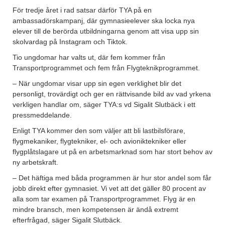
För tredje året i rad satsar därför TYA på en
ambassadörskampanj, där gymnasieelever ska locka nya
elever till de berörda utbildningarna genom att visa upp sin
skolvardag på Instagram och Tiktok.
Tio ungdomar har valts ut, där fem kommer från
Transportprogrammet och fem från Flygteknikprogrammet.
– När ungdomar visar upp sin egen verklighet blir det
personligt, trovärdigt och ger en rättvisande bild av vad yrkena
verkligen handlar om, säger TYA:s vd Sigalit Slutbäck i ett
pressmeddelande.
Enligt TYA kommer den som väljer att bli lastbilsförare,
flygmekaniker, flygtekniker, el- och avioniktekniker eller
flygplåtslagare ut på en arbetsmarknad som har stort behov av
ny arbetskraft.
– Det häftiga med båda programmen är hur stor andel som får
jobb direkt efter gymnasiet. Vi vet att det gäller 80 procent av
alla som tar examen på Transportprogrammet. Flyg är en
mindre bransch, men kompetensen är ändå extremt
efterfrågad, säger Sigalit Slutbäck.