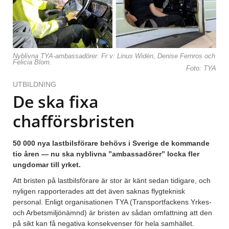
Nyblivna TYA-ambassadörer. Fr v: Linus Widén, Denise Fernros och
Felicia Blom.
Foto: TYA
UTBILDNING
De ska fixa
chafförsbristen
50 000 nya lastbilsförare behövs i Sverige de kommande
tio åren — nu ska nyblivna ”ambassadörer” locka fler
ungdomar till yrket.
Att bristen på lastbilsförare är stor är känt sedan tidigare, och
nyligen rapporterades att det även saknas flygteknisk
personal. Enligt organisationen TYA (Transportfackens Yrkes-
och Arbetsmiljönämnd) är bristen av sådan omfattning att den
på sikt kan få negativa konsekvenser för hela samhället.