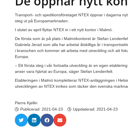
De öppnar nytt kont
Transport- och speditionsföretaget NTEX öppnar i dagarna nytt 
steg ut på Europamarknaden.
I slutet av april flyttar NTEX in i ett nytt kontor i Malmö.
De första som är på plats i Malmökontoret är Stefan Lendenfel
Gabriela Jerad som alla har arbetat åtskilliga år i transportsek
i branschen och kommer att arbeta med utveckling och att fokus
Europa.
– Ett första steg i vår fortsatta utveckling är en egen etablerin
anser vara hjärtat av Europa, säger Stefan Lendenfelt.
Etableringen i Malmö kompletterar NTEX-anläggningen i Helsi
utvecklingen av NTEX inrikes som täcker den svenska markna
Pierre Kjellin
Publicerad:
2021-04-23
Uppdaterad: 2021-04-23