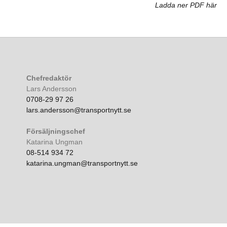
Ladda ner PDF här
Chefredaktör
Lars Andersson
0708-29 97 26
lars.andersson@transportnytt.se
Försäljningschef
Katarina Ungman
08-514 934 72
katarina.ungman@transportnytt.se