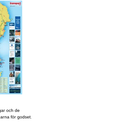
gar och de
garna för godset.