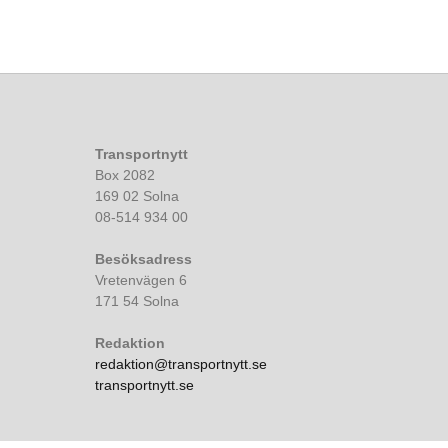
Transportnytt
Box 2082
169 02 Solna
08-514 934 00
Besöksadress
Vretenvägen 6
171 54 Solna
Redaktion
redaktion@transportnytt.se
transportnytt.se