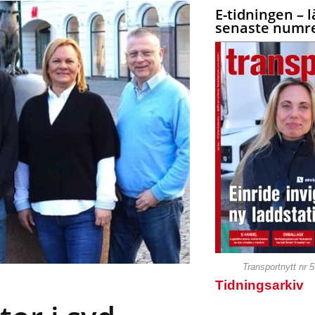
E-tidningen – l
senaste numre
Transportnytt nr 
Tidningsarkiv