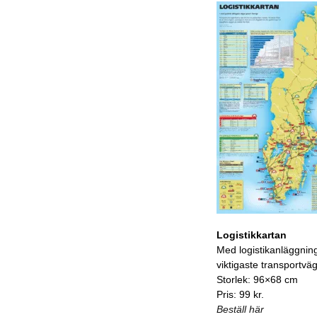
Logistikkartan
Med logistikanläggnin
viktigaste transportvä
Storlek: 96×68 cm
Pris: 99 kr.
Beställ här