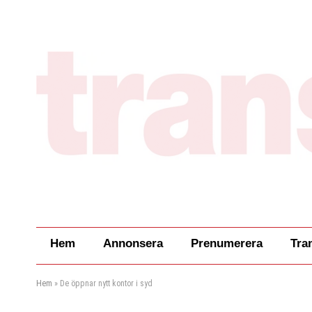
Hem
Annonsera
Prenumerera
Tra
Hem
»
De öppnar nytt kontor i syd