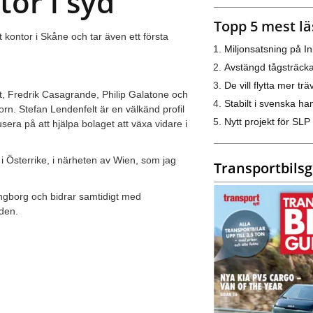
or i syd
Topp 5 mest lä
kontor i Skåne och tar även ett första
Miljonsatsning på I
Avstängd tågsträck
De vill flytta mer trä
t, Fredrik Casagrande, Philip Galatone och
Stabilt i svenska h
torn. Stefan Lendenfelt är en välkänd profil
Nytt projekt för SLP
era på att hjälpa bolaget att växa vidare i
g i Österrike, i närheten av Wien, som jag
Transportbils
ngborg och bidrar samtidigt med
den.