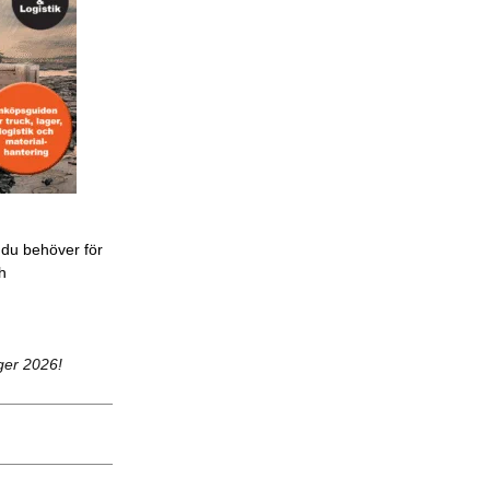
 du behöver för
ch
ger 2026!