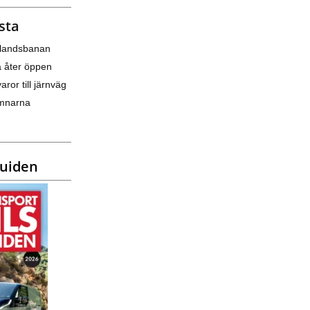
sta
nlandsbanan
a åter öppen
varor till järnväg
amnarna
guiden