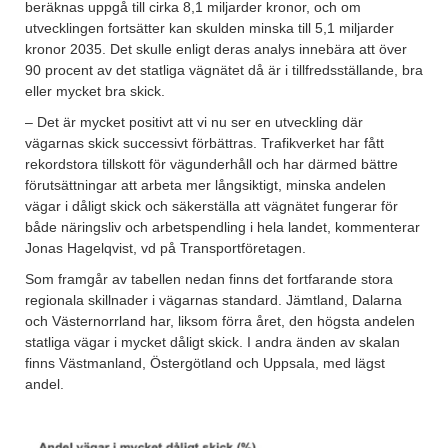
beräknas uppgå till cirka 8,1 miljarder kronor, och om
utvecklingen fortsätter kan skulden minska till 5,1 miljarder
kronor 2035. Det skulle enligt deras analys innebära att över
90 procent av det statliga vägnätet då är i tillfredsställande, bra
eller mycket bra skick.
– Det är mycket positivt att vi nu ser en utveckling där
vägarnas skick successivt förbättras. Trafikverket har fått
rekordstora tillskott för vägunderhåll och har därmed bättre
förutsättningar att arbeta mer långsiktigt, minska andelen
vägar i dåligt skick och säkerställa att vägnätet fungerar för
både näringsliv och arbetspendling i hela landet, kommenterar
Jonas Hagelqvist, vd på Transportföretagen.
Som framgår av tabellen nedan finns det fortfarande stora
regionala skillnader i vägarnas standard. Jämtland, Dalarna
och Västernorrland har, liksom förra året, den högsta andelen
statliga vägar i mycket dåligt skick. I andra änden av skalan
finns Västmanland, Östergötland och Uppsala, med lägst
andel.