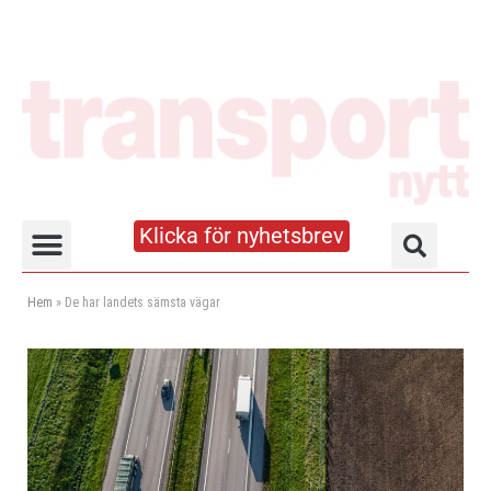
Klicka för nyhetsbrev
Truck- och lagerhandboken
Hem
»
De har landets sämsta vägar