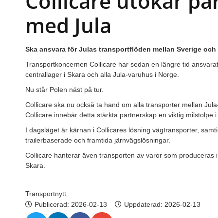
Collicare utökar pa
med Jula
Ska ansvara för Julas transportflöden mellan Sverige och
Transportkoncernen Collicare har sedan en längre tid ansvarat
centrallager i Skara och alla Jula-varuhus i Norge.
Nu står Polen näst på tur.
Collicare ska nu också ta hand om alla transporter mellan Jula-
Collicare innebär detta stärkta partnerskap en viktig milstolpe i J
I dagsläget är kärnan i Collicares lösning vägtransporter, samt
trailerbaserade och framtida järnvägslösningar.
Collicare hanterar även transporten av varor som produceras i 
Skara.
Transportnytt
Publicerad:
2026-02-13
Uppdaterad: 2026-02-13