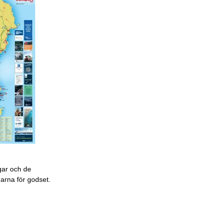
gar och de
garna för godset.