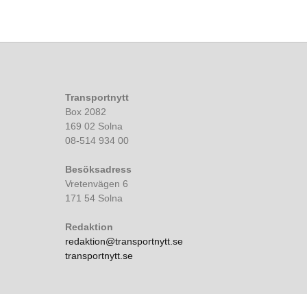
Transportnytt
Box 2082
169 02 Solna
08-514 934 00
Besöksadress
Vretenvägen 6
171 54 Solna
Redaktion
redaktion@transportnytt.se
transportnytt.se