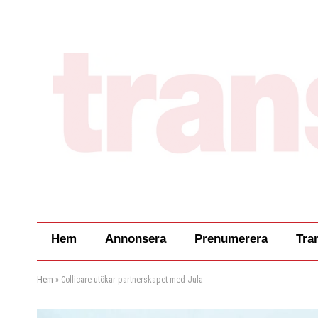
Hem
Annonsera
Prenumerera
Tra
Hem
»
Collicare utökar partnerskapet med Jula