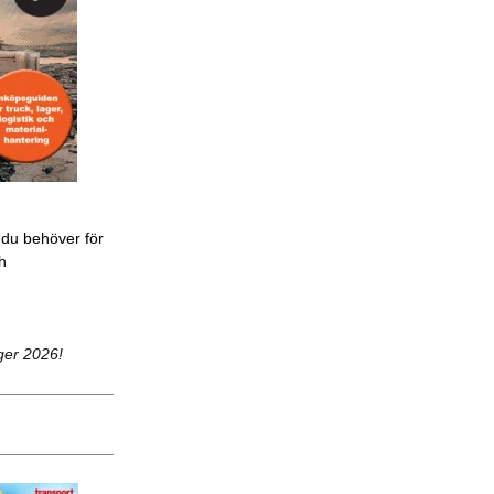
 du behöver för
ch
ger 2026!