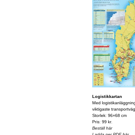
Logistikkartan
Med logistikanläggnin
viktigaste transportvä
Storlek: 96×68 cm
Pris: 99 kr.
Beställ här
Ladda ner PDF här