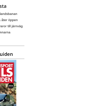
sta
nlandsbanan
a åter öppen
varor till järnväg
amnarna
guiden