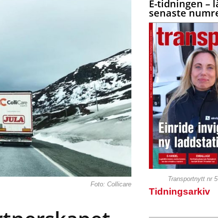
E-tidningen – l
senaste numre
Transportnytt nr 
Foto: Collicare
Tidningsarkiv