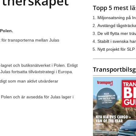
rtnerskapet
Topp 5 mest lä
Miljonsatsning på I
Avstängd tågsträck
 Polen.
De vill flytta mer trä
 för transporterna mellan Julas
Stabilt i svenska h
Nytt projekt för SLP
lagret och butiksnätverket i Polen. Enligt
Transportbils
ulas fortsatta tillväxtstrategi i Europa.
idigt som man aktivt utvärderar
Polen och är avsedda för Julas lager i