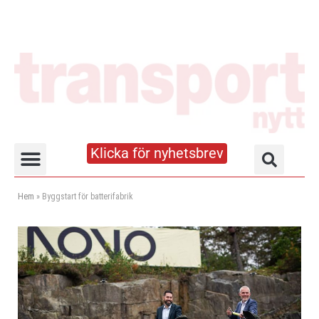
Klicka för nyhetsbrev
Truck- och lagerhandboken
Hem
»
Byggstart för batterifabrik