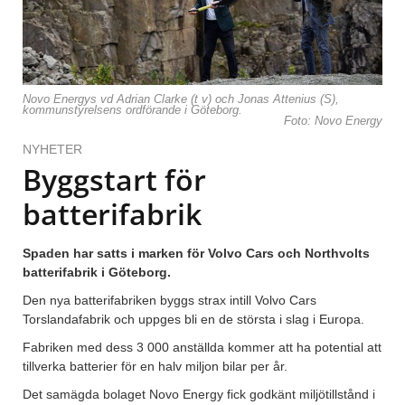
Novo Energys vd Adrian Clarke (t v) och Jonas Attenius (S),
kommunstyrelsens ordförande i Göteborg.
Foto: Novo Energy
NYHETER
Byggstart för
batterifabrik
Spaden har satts i marken för Volvo Cars och Northvolts
batterifabrik i Göteborg.
Den nya batterifabriken byggs strax intill Volvo Cars
Torslandafabrik och uppges bli en de största i slag i Europa.
Fabriken med dess 3 000 anställda kommer att ha potential att
tillverka batterier för en halv miljon bilar per år.
Det samägda bolaget Novo Energy fick godkänt miljötillstånd i