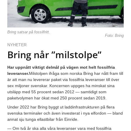
Bring satsar på fossilfritt.
Foto: Bring
NYHETER
Bring når ”milstolpe”
Har uppnått viktigt delmål på vägen mot helt fossilfria
leveranser.
Milstolpen ifråga som norska Bring har nått fram till
är att man nu levererar paket via fossilfria leveranser till över
sex miljoner svenskar. Koncernen uppges ha minskat sina
utsläpp med 55 procent sedan 2012 — samtidigt som
paketvolymen har ökat med 250 procent sedan 2019.
Under 2022 har Bring byggt ut laddinfrastrukturen på flera
svenska terminaler och även investerat i nya elfordon — bland
annat sju tunga ellastbilar från Einride.
— Om två år ska alla våra leveranser vara med fossilfria