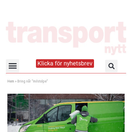
Klicka för nyhetsbrev
Truck- och lagerhandboken
Hem
»
Bring når ”milstolpe”