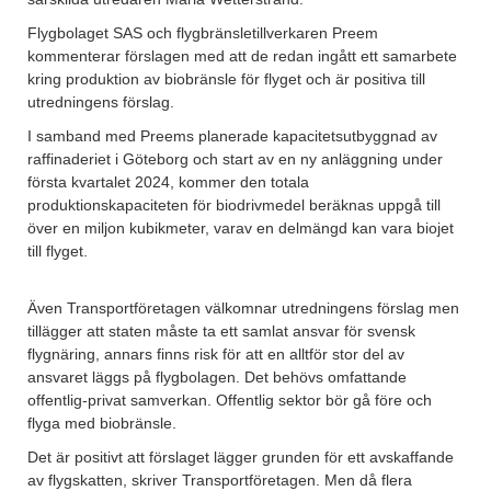
Flygbolaget SAS och flygbränsletillverkaren Preem
kommenterar förslagen med att de redan ingått ett samarbete
kring produktion av biobränsle för flyget och är positiva till
utredningens förslag.
I samband med Preems planerade kapacitetsutbyggnad av
raffinaderiet i Göteborg och start av en ny anläggning under
första kvartalet 2024, kommer den totala
produktionskapaciteten för biodrivmedel beräknas uppgå till
över en miljon kubikmeter, varav en delmängd kan vara biojet
till flyget.
Även Transportföretagen välkomnar utredningens förslag men
tillägger att staten måste ta ett samlat ansvar för svensk
flygnäring, annars finns risk för att en alltför stor del av
ansvaret läggs på flygbolagen. Det behövs omfattande
offentlig-privat samverkan. Offentlig sektor bör gå före och
flyga med biobränsle.
Det är positivt att förslaget lägger grunden för ett avskaffande
av flygskatten, skriver Transportföretagen. Men då flera