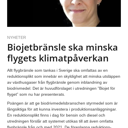
NYHETER
Biojetbränsle ska minska
flygets klimatpåverkan
Allt flygbränsle som tankas i Sverige ska omfattas av en
reduktionsplikt som innebär en skyldighet att minska utsläppen
av växthusgaser från flygbränsle genom inblandning av
biodrivmedel. Det är huvudförslaget i utredningen ”Biojet för
flyget” som nu har presenterats.
Poängen är att ge biodrivmedelsbranschen styrmedel som är
långsiktiga för att kunna investera i produktionsanläggningar.
En reduktionsplikt finns i dag för bensin och diesel och
utredningen förslår att systemet utökas till att även omfatta
flygbränsle från och med 2021. De föreslagna reduktions­