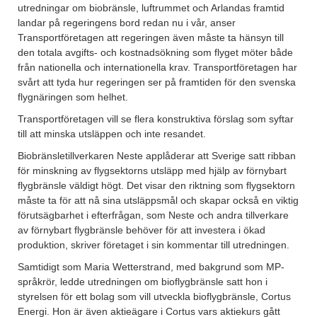
utredningar om biobränsle, luftrummet och Arlandas framtid
landar på regeringens bord redan nu i vår, anser
Transportföretagen att regeringen även måste ta hänsyn till
den totala avgifts- och kostnadsökning som flyget möter både
från nationella och internationella krav. Transportföretagen har
svårt att tyda hur regeringen ser på framtiden för den svenska
flygnäringen som helhet.
Transportföretagen vill se flera konstruktiva förslag som syftar
till att minska utsläppen och inte resandet.
Biobränsletillverkaren Neste applåderar att Sverige satt ribban
för minskning av flygsektorns utsläpp med hjälp av förnybart
flygbränsle väldigt högt. Det visar den riktning som flygsektorn
måste ta för att nå sina utsläppsmål och skapar också en viktig
förutsägbarhet i efterfrågan, som Neste och andra tillverkare
av förnybart flygbränsle behöver för att investera i ökad
produktion, skriver företaget i sin kommentar till utredningen.
Samtidigt som Maria Wetterstrand, med bakgrund som MP-
språkrör, ledde utredningen om bioflygbränsle satt hon i
styrelsen för ett bolag som vill utveckla bioflygbränsle, Cortus
Energi. Hon är även aktieägare i Cortus vars aktiekurs gått