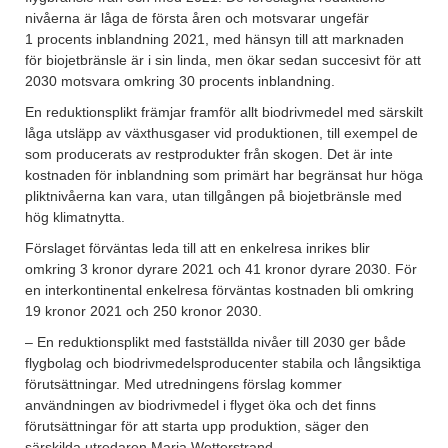
nivåerna är låga de första åren och motsvarar ungefär
1 procents inblandning 2021, med hänsyn till att marknaden
för biojetbränsle är i sin linda, men ökar sedan succesivt för att
2030 motsvara omkring 30 procents inblandning.
En reduktions­plikt främjar framför allt biodrivmedel med särskilt
låga utsläpp av växthusgaser vid produktionen, till exempel de
som producerats av restprodukter från skogen. Det är inte
kostnaden för inblandning som primärt har begränsat hur höga
pliktnivåerna kan vara, utan tillgången på biojetbränsle med
hög klimatnytta.
Förslaget förväntas leda till att en enkelresa inrikes blir
omkring 3 kronor dyrare 2021 och 41 kronor dyrare 2030. För
en interkontinental enkelresa förväntas kostnaden bli omkring
19 kronor 2021 och 250 kronor 2030.
– En reduktionsplikt med fastställda nivåer till 2030 ger både
flygbolag och biodrivmedelsproducenter stabila och långsiktiga
förutsättningar. Med utredningens förslag kommer
användningen av biodrivmedel i flyget öka och det finns
förutsättningar för att starta upp produktion, säger den
särskilda utredaren Maria Wetterstrand.