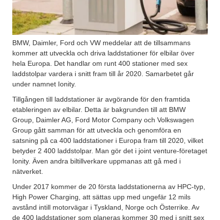
BMW, Daimler, Ford och VW meddelar att de tillsammans
kommer att utveckla och driva laddstationer för elbilar över
hela Europa. Det handlar om runt 400 stationer med sex
laddstolpar vardera i snitt fram till år 2020. Samarbetet går
under namnet Ionity.
Tillgången till laddstationer är avgörande för den framtida
etableringen av elbilar. Detta är bakgrunden till att BMW
Group, Daimler AG, Ford Motor Company och Volkswagen
Group gått samman för att utveckla och genomföra en
satsning på ca 400 laddstationer i Europa fram till 2020, vilket
betyder 2 400 laddstolpar. Man gör det i joint venture-företaget
Ionity. Även andra biltillverkare uppmanas att gå med i
nätverket.
Under 2017 kommer de 20 första laddstationerna av HPC-typ,
High Power Charging, att sättas upp med ungefär 12 mils
avstånd intill motorvägar i Tyskland, Norge och Österrike. Av
de 400 laddstationer som planeras kommer 30 med i snitt sex