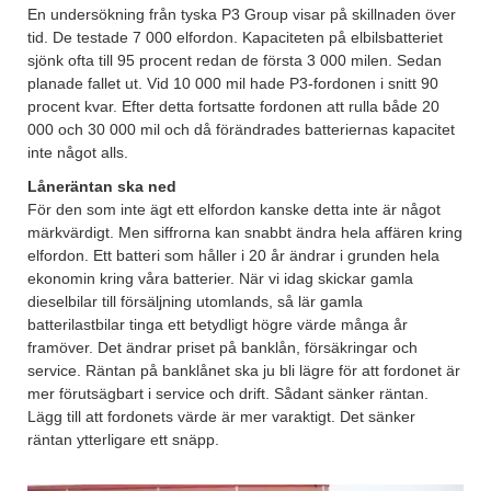
En undersökning från tyska P3 Group visar på skillnaden över
tid. De testade 7 000 elfordon. Kapaciteten på elbilsbatteriet
sjönk ofta till 95 procent redan de första 3 000 milen. Sedan
planade fallet ut. Vid 10 000 mil hade P3-fordonen i snitt 90
procent kvar. Efter detta fortsatte fordonen att rulla både 20
000 och 30 000 mil och då förändrades batteriernas kapacitet
inte något alls.
Låneräntan ska ned
För den som inte ägt ett elfordon kanske detta inte är något
märkvärdigt. Men siffrorna kan snabbt ändra hela affären kring
elfordon. Ett batteri som håller i 20 år ändrar i grunden hela
ekonomin kring våra batterier. När vi idag skickar gamla
dieselbilar till försäljning utomlands, så lär gamla
batterilastbilar tinga ett betydligt högre värde många år
framöver. Det ändrar priset på banklån, försäkringar och
service. Räntan på banklånet ska ju bli lägre för att fordonet är
mer förutsägbart i service och drift. Sådant sänker räntan.
Lägg till att fordonets värde är mer varaktigt. Det sänker
räntan ytterligare ett snäpp.