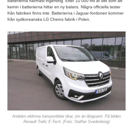
batterierna närmast ingenting. Efter 10 000 mil är det som att
kemin i batterierna hittar en ny balans. Några officiella tester
från fabriken finns inte. Batterierna i Jaguar-fordonen kommer
från sydkoreanska LG Chems fabrik i Polen.
Andelen eldrivna transportbilar ökar, om än långsamt. På bilden
Renault Trafic E-Tech. (Foto: Staffan Svedenborg)