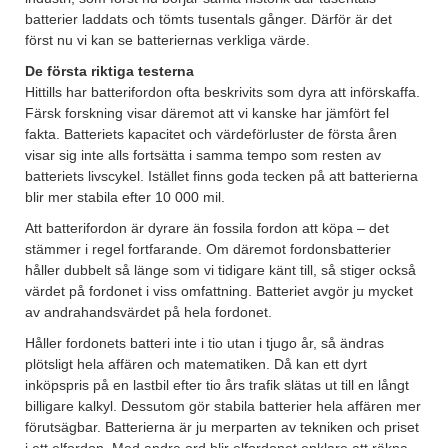
batterier laddats och tömts tusentals gånger. Därför är det
först nu vi kan se batteriernas verkliga värde.
De första riktiga testerna
Hittills har batterifordon ofta beskrivits som dyra att införskaffa.
Färsk forskning visar däremot att vi kanske har jämfört fel
fakta. Batteriets kapacitet och värdeförluster de första åren
visar sig inte alls fortsätta i samma tempo som resten av
batteriets livscykel. Istället finns goda tecken på att batterierna
blir mer stabila efter 10 000 mil.
Att batterifordon är dyrare än fossila fordon att köpa – det
stämmer i regel fortfarande. Om däremot fordonsbatterier
håller dubbelt så länge som vi tidigare känt till, så stiger också
värdet på fordonet i viss omfattning. Batteriet avgör ju mycket
av andrahandsvärdet på hela fordonet.
Håller fordonets batteri inte i tio utan i tjugo år, så ändras
plötsligt hela affären och matematiken. Då kan ett dyrt
inköpspris på en lastbil efter tio års trafik slätas ut till en långt
billigare kalkyl. Dessutom gör stabila batterier hela affären mer
förutsägbar. Batterierna är ju merparten av tekniken och priset