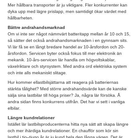
Mer hållbara transporter är ju viktigare. Fler konkurrenter kan
dyka upp med lägre prislapp, men samtidigt ökar värdet med
hållbarheten.
Bättre andrahandsmarknad
Om vi inte ser något nämnvärt batteritapp mellan år 10 och 15,
så sätter det också andrahandsmarknaden i en gynnsam sits.
Vi lär få se en långt bredare handel av 10-årsfordon och 20-
årsfordon. Servicen byter också fokus till mer elektronik än
mekanik. 10-års-servicen lär handla om högvoltskablar,
växelriktare och styrsystem. Med andra ord elektriska system
och inte alls mekaniskt slitage.
Hur kommer ellastbilsjättarna att reagera på batteriernas
stärkta tålighet? Med större andrahandsvärde kan de kanske
sälja sina lastbilar till höga priser? Ja, några lär försöka. Å
andra sidan finns konkurrens utifrån. Det har vi sett i vanliga
elbilar.
Längre kundrelationer
Istället lär lastbilsproducenterna hitta nya sätt att skapa längre
och mer ihärdiga kundrelationer. En chaufför som kör sin
lastbil i tio–tjugo år är ju kund hela den långa vägen. Det är