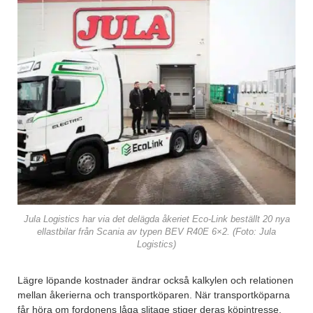
Jula Logistics har via det delägda åkeriet Eco-Link beställt 20 nya
ellastbilar från Scania av typen BEV R40E 6×2. (Foto: Jula
Logistics)
Lägre löpande kostnader ändrar också kalkylen och relationen
mellan åkerierna och transportköparen. När transportköparna
får höra om fordonens låga slitage stiger deras köpintresse.