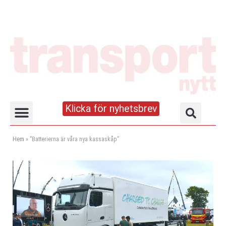
Klicka för nyhetsbrev
Truck- och lagerhandboken
Hem
»
”Batterierna är våra nya kassaskåp”