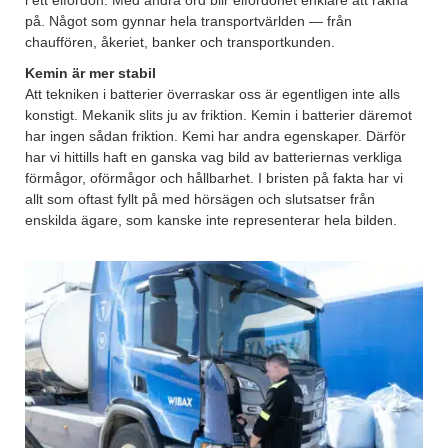
i ett elfordon. Med andra ord blir elfordonet enklare att räkna
på. Något som gynnar hela transportvärlden — från
chauffören, åkeriet, banker och transportkunden.
Kemin är mer stabil
Att tekniken i batterier överraskar oss är egentligen inte alls
konstigt. Mekanik slits ju av friktion. Kemin i batterier däremot
har ingen sådan friktion. Kemi har andra egenskaper. Därför
har vi hittills haft en ganska vag bild av batteriernas verkliga
förmågor, oförmågor och hållbarhet. I bristen på fakta har vi
allt som oftast fyllt på med hörsägen och slutsatser från
enskilda ägare, som kanske inte representerar hela bilden.