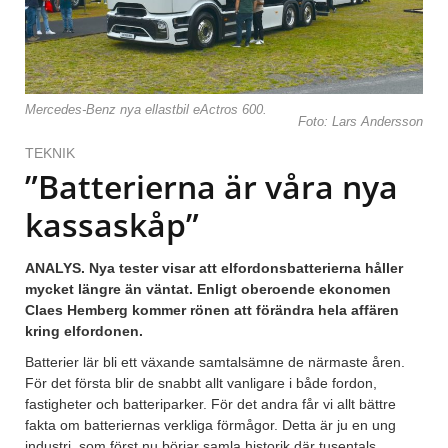
Mercedes-Benz nya ellastbil eActros 600.
Foto: Lars Andersson
TEKNIK
”Batterierna är våra nya
kassaskåp”
ANALYS. Nya tester visar att elfordonsbatterierna håller
mycket längre än väntat. Enligt oberoende ekonomen
Claes Hemberg kommer rönen att förändra hela affären
kring elfordonen.
Batterier lär bli ett växande samtalsämne de närmaste åren.
För det första blir de snabbt allt vanligare i både fordon,
fastigheter och batteriparker. För det andra får vi allt bättre
fakta om batteriernas verkliga förmågor. Detta är ju en ung
industri, som först nu börjar samla historik där tusentals