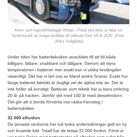
Kemi- och logistikföretaget Wibax i Piteå ska byta ut hela sin
fordonspark av tunga lastbilar till eldrivet fram till år 2030. (Foto:
Ulrika Vallgårda)
Under tiden har batteritekniken utvecklats till att bli både
billigare, lättare, snabbare och tåligare. Genom att styra
temperaturen i batterier mer exakt kan vi utöka livslängden
väsentligt. Det har vi lärt oss av bland andra Scania. Exakt hur
länge batteriet faktiskt är dugligt vet de själva inte än. Det är
inte heller så konstigt. Batterier som teknik har ju bara omkring
20 år på nacken. Jämför det med 100 år med dieselmotorn.
Det gör att vi borde förvänta oss raska framsteg i
batterivärlden.
32 000 elfordon
De senaste veckorna har två tyska undersökningar gett en ny
och lovande bild. Totalt har de testat 32 000 fordon. Först ut
var tyska Dekra med batteritester på elfordon som rullat från