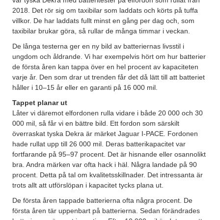
2018. Det rör sig om taxibilar som laddats och körts på tuffa
villkor. De har laddats fullt minst en gång per dag och, som
taxibilar brukar göra, så rullar de många timmar i veckan.
De långa testerna ger en ny bild av batteriernas livsstil i
ungdom och åldrande. Vi har exempelvis hört om hur batterier
de första åren kan tappa över en hel procent av kapaciteten
varje år. Den som drar ut trenden får det då lätt till att batteriet
håller i 10–15 år eller en garanti på 16 000 mil.
Tappet planar ut
Låter vi däremot elfordonen rulla vidare i både 20 000 och 30
000 mil, så får vi en bättre bild. Ett fordon som särskilt
överraskat tyska Dekra är märket Jaguar I-PACE. Fordonen
hade rullat upp till 26 000 mil. Deras batterikapacitet var
fortfarande på 95–97 procent. Det är hisnande eller osannolikt
bra. Andra märken var ofta hack i häl. Några landade på 90
procent. Detta på tal om kvalitetsskillnader. Det intressanta är
trots allt att utförslöpan i kapacitet tycks plana ut.
De första åren tappade batterierna ofta några procent. De
första åren tär uppenbart på batterierna. Sedan förändrades