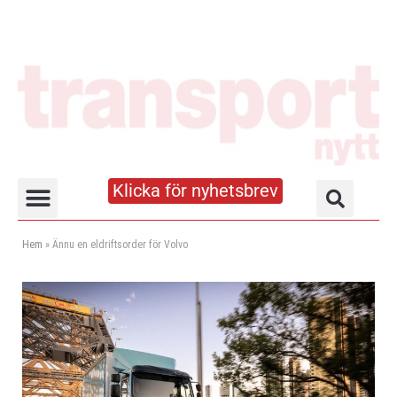
Klicka för nyhetsbrev
Truck- och lagerhandboken
Hem
»
Ännu en eldriftsorder för Volvo