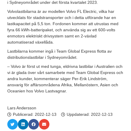
i Sydneyområdet under det första kvartalet 2023.
Volvolastbilarna är av modellen Volvo FL Electric, vilka har
utvecklats för stadstransporter och i detta utförande har en
lastkapacitet på 5,5 ton. Fordonen kommer att utrustas med
fyra 66 kWh-batteripaket, och använda sig av ett 600-volts
enmotors elektriskt drivsystem samt en 2-växlad
automatiserad växellåda.
Lastbilarna kommer ingå i Team Global Express flotta av
distributionslastbilar i Sydneyområdet.
– Volvo är först ut med tunga, eldrivna lastbilar i Australien och
vi är glada över vårt samarbete med Team Global Express och
andra kunder, kommenterar säger Per-Erik Lindström,
ansvarig för affärsområdena Afrika, Mellanöstern, Asien och
Oceanien hos Volvo Lastvagnar.
Lars Andersson
Publicerad:
2022-12-13
Uppdaterad: 2022-12-13