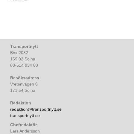
Transportnytt
Box 2082
169 02 Solna
08-514 934 00
Besöksadress
Vretenvägen 6
171 54 Solna
Redaktion
redaktion@transportnytt.se
transportnytt.se
Chefredaktör
Lars Andersson