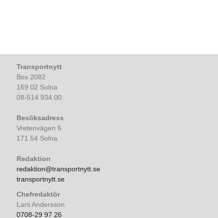
Transportnytt
Box 2082
169 02 Solna
08-514 934 00
Besöksadress
Vretenvägen 6
171 54 Solna
Redaktion
redaktion@transportnytt.se
transportnytt.se
Chefredaktör
Lars Andersson
0708-29 97 26