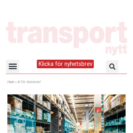
Klicka för nyhetsbrev
Truck- och lagerhandboken
Hem
»
AI för dummies!