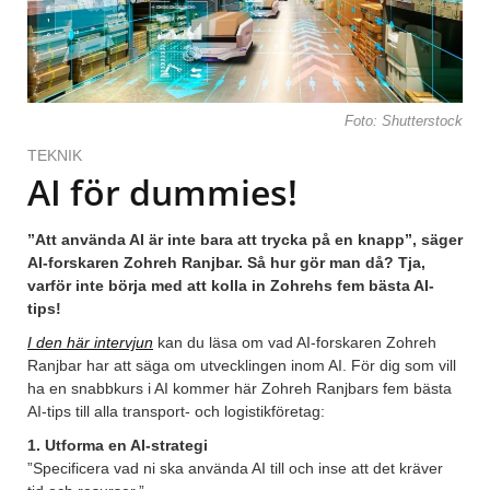
Foto: Shutterstock
TEKNIK
AI för dummies!
”Att använda AI är inte bara att trycka på en knapp”, säger
AI-forskaren Zohreh Ranjbar. Så hur gör man då? Tja,
varför inte börja med att kolla in Zohrehs fem bästa AI-
tips!
I den här intervjun
kan du läsa om vad AI-forskaren Zohreh
Ranjbar har att säga om utvecklingen inom AI. För dig som vill
ha en snabbkurs i AI kommer här Zohreh Ranjbars fem bästa
AI-tips till alla transport- och logistikföretag:
1. Utforma en AI-strategi
”Specificera vad ni ska använda AI till och inse att det kräver