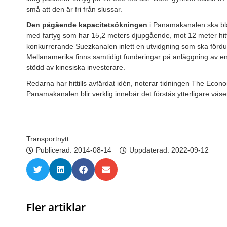
små att den är fri från slussar.
Den pågående kapacitetsökningen
i Panamakanalen ska bla
med fartyg som har 15,2 meters djupgående, mot 12 meter hittills
konkurrerande Suezkanalen inlett en utvidgning som ska fördub
Mellanamerika finns samtidigt funderingar på anläggning av e
stödd av kinesiska investerare.
Redarna har hittills avfärdat idén, noterar tidningen The Econo
Panamakanalen blir verklig innebär det förstås ytterligare väs
Transportnytt
Publicerad:
2014-08-14
Uppdaterad: 2022-09-12
Fler artiklar