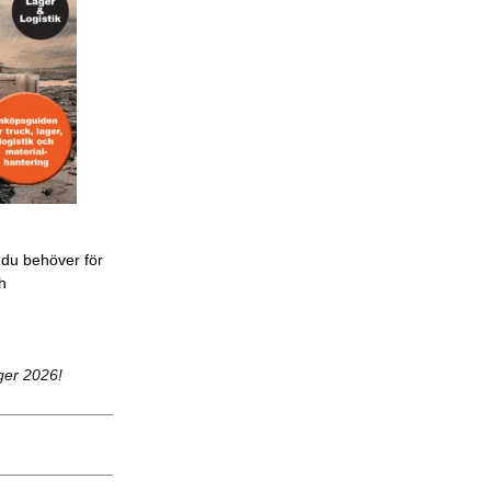
 du behöver för
ch
ger 2026!