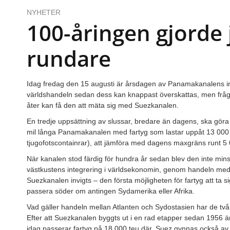
NYHETER
100-åringen gjorde
rundare
Idag fredag den 15 augusti är årsdagen av Panamakanalens in
världshandeln sedan dess kan knappast överskattas, men fr
åter kan få den att mäta sig med Suezkanalen.
En tredje uppsättning av slussar, bredare än dagens, ska göra
mil långa Panamakanalen med fartyg som lastar uppåt 13 000
tjugofotscontainrar), att jämföra med dagens maxgräns runt 5 
När kanalen stod färdig för hundra år sedan blev den inte mi
västkustens integrering i världsekonomin, genom handeln med
Suezkanalen invigts – den första möjligheten för fartyg att ta si
passera söder om antingen Sydamerika eller Afrika.
Vad gäller handeln mellan Atlanten och Sydostasien har de två 
Efter att Suezkanalen byggts ut i en rad etapper sedan 1956 ä
idag passerar fartyg på 18 000 teu där. Suez gynnas också av 