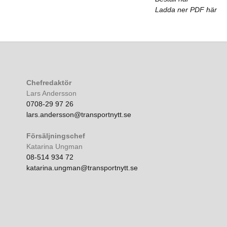
Ladda ner PDF här
Chefredaktör
Lars Andersson
0708-29 97 26
lars.andersson@transportnytt.se
Försäljningschef
Katarina Ungman
08-514 934 72
katarina.ungman@transportnytt.se