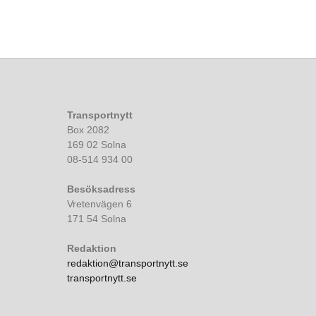
Transportnytt
Box 2082
169 02 Solna
08-514 934 00
Besöksadress
Vretenvägen 6
171 54 Solna
Redaktion
redaktion@transportnytt.se
transportnytt.se