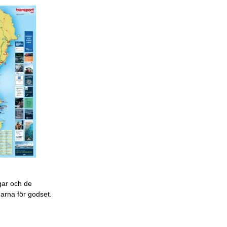
gar och de
garna för godset.