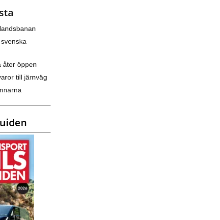
sta
nlandsbanan
 svenska
a åter öppen
varor till järnväg
amnarna
guiden