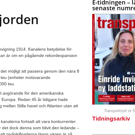
E-tidningen – l
senaste numre
 jorden
vigning 1914. Kanalens betydelse för
ågan är om en pågående rekordexpansion
 det möjligt att passera genom den nära 8
 teu (enheter motsvarande
000 teu.
nst avgörande för den amerikanska
 Europa. Redan 45 år tidigare hade
g mellan Stilla havet och Atlanten utan att
Transportnytt nr 
Tidningsarkiv
kanalerna fortsatt att vara konkurrenter.
r det dock denna som blivit den ledande –
att nivåskillnaderna längs vägen är så