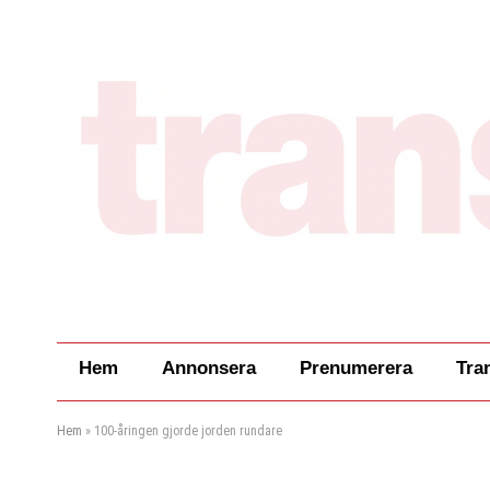
Hem
Annonsera
Prenumerera
Tra
Hem
»
100-åringen gjorde jorden rundare