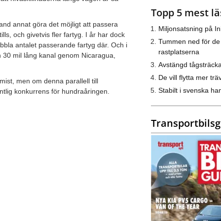
Topp 5 mest lä
nd annat göra det möjligt att passera
Miljonsatsning på I
, och givetvis fler fartyg. I år har dock
Tummen ned för de
bla antalet passerande fartyg där. Och i
rastplatserna
n 30 mil lång kanal genom Nicaragua,
Avstängd tågsträck
De vill flytta mer trä
mist, men om denna parallell till
Stabilt i svenska h
entlig konkurrens för hundraåringen.
Transportbils