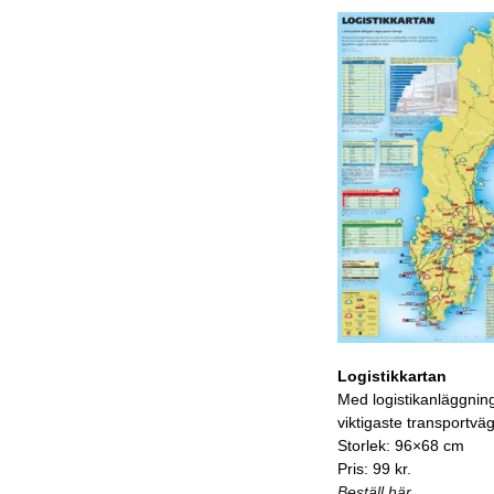
Logistikkartan
Med logistikanläggnin
viktigaste transportvä
Storlek: 96×68 cm
Pris: 99 kr.
Beställ här