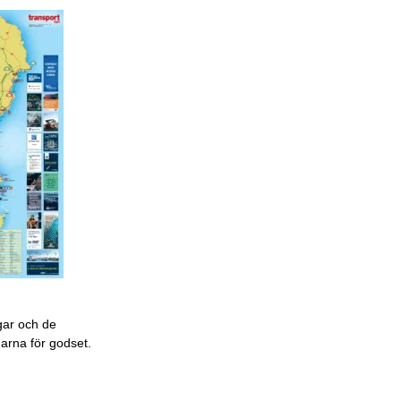
gar och de
garna för godset.