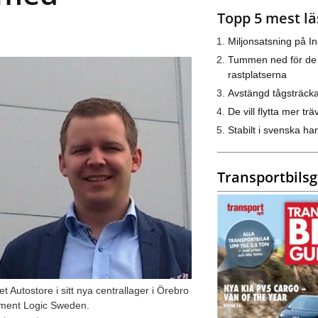
Topp 5 mest lä
Miljonsatsning på I
Tummen ned för de
rastplatserna
Avstängd tågsträck
De vill flytta mer trä
Stabilt i svenska h
Transportbils
utostore i sitt nya centrallager i Örebro
lement Logic Sweden.