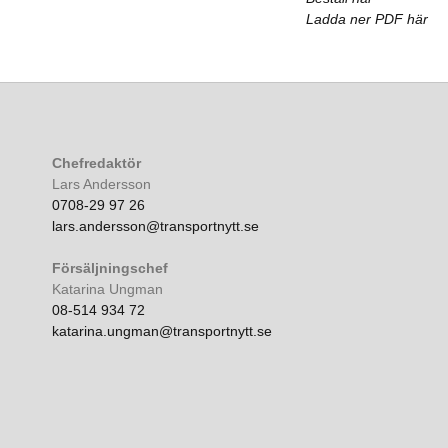
Ladda ner PDF här
Chefredaktör
Lars Andersson
0708-29 97 26
lars.andersson@transportnytt.se
Försäljningschef
Katarina Ungman
08-514 934 72
katarina.ungman@transportnytt.se