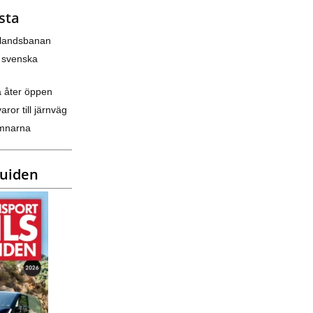
sta
nlandsbanan
 svenska
a åter öppen
varor till järnväg
amnarna
guiden