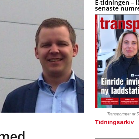
E-tidningen – l
senaste numre
Transportnytt nr 
Tidningsarkiv
 med