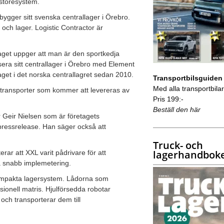
storesystem.
 bygger sitt svenska centrallager i Örebro.
och lager. Logistic Contractor är
taget uppger att man är den sportkedja
ra sitt centrallager i Örebro med Element
get i det norska centrallagret sedan 2010.
Transportbilsguiden
Med alla transportbilar 
 transporter som kommer att levereras av
Pris 199:-
Beställ den här
 Geir Nielsen som är företagets
 pressrelease. Han säger också att
Truck- och
lagerhandbok
rar att XXL varit pådrivare för att
på snabb implemetering.
kompakta lagersystem. Lådorna som
ionell matris. Hjulförsedda robotar
och transporterar dem till