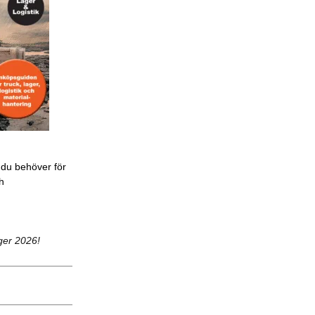
 du behöver för
ch
ger 2026!