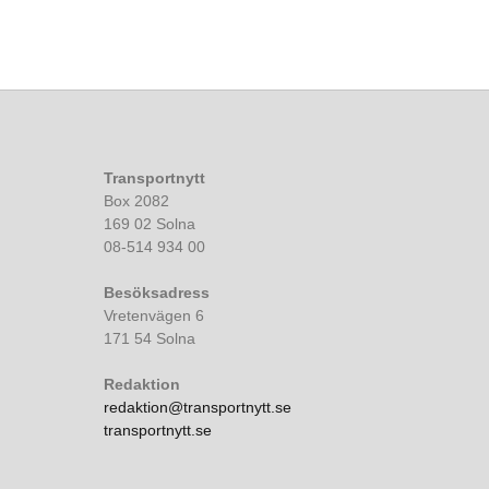
Transportnytt
Box 2082
169 02 Solna
08-514 934 00
Besöksadress
Vretenvägen 6
171 54 Solna
Redaktion
redaktion@transportnytt.se
transportnytt.se