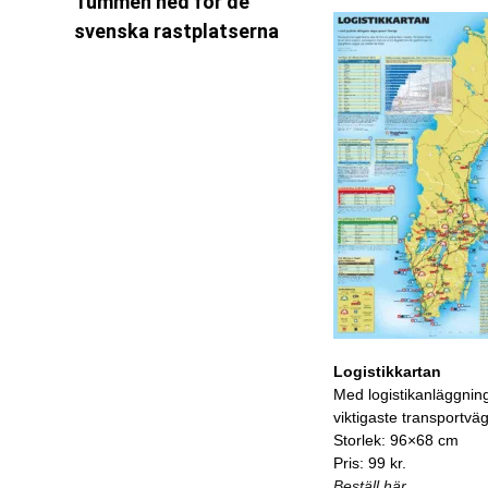
Tummen ned för de
svenska rastplatserna
Logistikkartan
Med logistikanläggnin
viktigaste transportvä
Storlek: 96×68 cm
Pris: 99 kr.
Beställ här