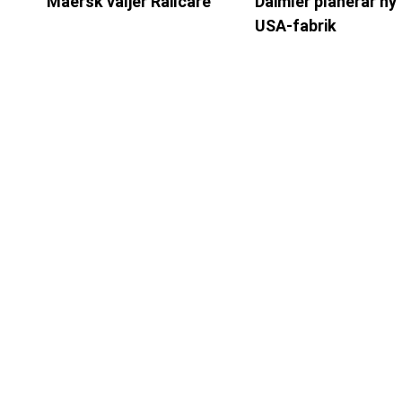
Maersk väljer Railcare
Daimler planerar ny
USA-fabrik