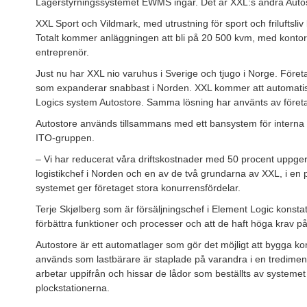
Lagerstyrningssystemet EWMS ingår. Det är XXL:s andra Auto
XXL Sport och Vildmark, med utrustning för sport och friluftsliv
Totalt kommer anläggningen att bli på 20 500 kvm, med kontor 
entreprenör.
Just nu har XXL nio varuhus i Sverige och tjugo i Norge. Före
som expanderar snabbast i Norden. XXL kommer att automatise
Logics system Autostore. Samma lösning har använts av företa
Autostore används tillsammans med ett bansystem för interna
ITO-gruppen.
– Vi har reducerat våra driftskostnader med 50 procent uppger
logistikchef i Norden och en av de två grundarna av XXL, i en
systemet ger företaget stora konurrensfördelar.
Terje Skjølberg som är försäljningschef i Element Logic konstate
förbättra funktioner och processer och att de haft höga krav 
Autostore är ett automatlager som gör det möjligt att bygga 
används som lastbärare är staplade på varandra i en tredimens
arbetar uppifrån och hissar de lådor som beställts av systemet 
plockstationerna.