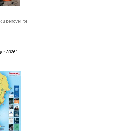
 du behöver för
ch
ger 2026!