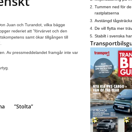
enskt
Tummen ned för de
rastplatserna
Avstängd tågsträck
Don Juan och Turandot, vilka bägge
De vill flytta mer trä
pger rederiet att ”förvärvet och den
Stabilt i svenska h
artskompetens samt ökar tillgången till
Transportbilsg
.
ien. Av pressmeddelandet framgår inte var
rtyg.
na
”Stolta”