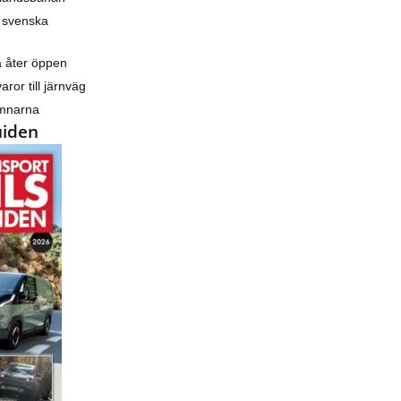
 svenska
a åter öppen
varor till järnväg
amnarna
uiden