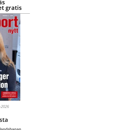
äs
t gratis
5-2026
sta
nlandsbanan