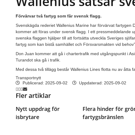
Wallenius satsar sv
Förvärvar två fartyg som får svensk flagg.
Svenskägda rederiet Wallenius Marine har förvärvat fartygen 
kommer att föras under svensk flagg. I ett pressmeddelande up
svenska flaggen hjälper till att fortsätta utveckla Sveriges sjöf
fartyg som kan bistå samhället och Försvarsmakten vid behov”
Don Juan kommer att gå i chartertrafik med utgångspunkt i As
Turandot ska gå i trafik.
Med dessa två tillägg består Wallenius Lines flotta nu av åtta fa
Transportnytt
Publicerad:
2025-09-02
Uppdaterad: 2025-09-02
Fler artiklar
Nytt uppdrag för
Flera hinder för grö
isbrytare
fartygsbränslen