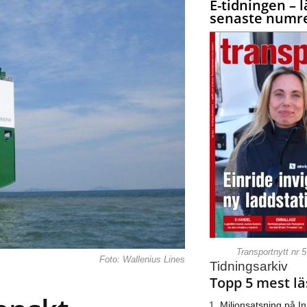
E-tidningen – l
senaste numre
Transportnytt nr 
Foto: Wallenius Lines
Tidningsarkiv
Topp 5 mest lä
Miljonsatsning på I