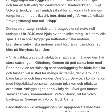
och har en fullskalig däckverkstad och skadeverkstad. Enligt
Volvo är truckcentret framtidssäkrat för att kunna ta hand om
tunga fordon med olika drivlinor, detta enligt Volvos så kallade
”trevägsstrategi mot nollutsläpp”.
Denna en strategi innebär att företaget ska nå netto noll-
utsläpp till år 2040 med hjälp av en teknikstrategi i tre parallella
spår. Dessa spår bygger på batterielektriska motorer,
bränslecellselektriska motorer samt förbränningsmotorer som
körs på förnybara bränslen.
– Vi är väldigt glada och stolta över att vara i mål med den här
stora satsningen i Göteborg. Genom ett gott samarbete med
Peab har vi en förstklassig serviceanläggning för både lastbilar
och bussar, väl rustad för många år framåt, där vi erbjuder
både lastbils- och busskunder One Stop Service, i kombination
med högutbildad personal, senaste tekniken och effektiva
arbetssätt. Anläggningen är en viktig del i Sveriges tätaste
servicenätverk, kommenterar Stefan Strand, vd för Volvo
Lastvagnar Sverige och Volvo Truck Center.
Laddstationen vid anläggningen har uppgraderats med fyra