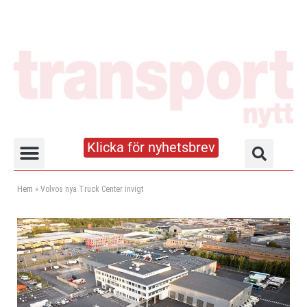
Klicka för nyhetsbrev
Truck- och lagerhandboken
Hem
»
Volvos nya Truck Center invigt