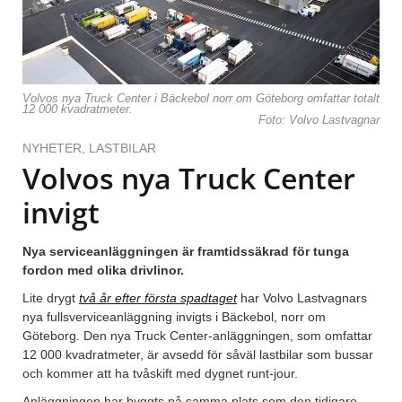
Volvos nya Truck Center i Bäckebol norr om Göteborg omfattar totalt
12 000 kvadratmeter.
Foto: Volvo Lastvagnar
NYHETER
,
LASTBILAR
Volvos nya Truck Center
invigt
Nya serviceanläggningen är framtidssäkrad för tunga
fordon med olika drivlinor.
Lite drygt
två år efter första spadtaget
har Volvo Lastvagnars
nya fullsverviceanläggning invigts i Bäckebol, norr om
Göteborg. Den nya Truck Center-anläggningen, som omfattar
12 000 kvadratmeter, är avsedd för såväl lastbilar som bussar
och kommer att ha tvåskift med dygnet runt-jour.
Anläggningen har byggts på samma plats som den tidigare