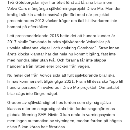
Två Göteborgsfamiljer har blivit först att få sina bilar inom
Volvo Cars mångåriga självkörningsprojekt Drive Me. Men den
kraftigt sänkta ambitionsnivån jämfört med när projektet
presenterades 2013 väcker frågor om ifall biltillverkaren inte
hamnat på efterkälken.
I ett pressmeddelande 2013 hette det att hundra kunder år
2017 skulle ”använda hundra självkörande Volvobilar på
utvalda allmänna vägar i och omkring Göteborg”. Strax innan
årets klocka klämtar har det hela nu kommit igång, fast inte
med hundra bilar utan två. Och förarna får inte släppa
händerna från ratten eller blicken från vägen.
Nu heter det från Volvos sida att fullt självkörande bilar ska
finnas kommersiellt tillgängliga 2021. Fram till dess ska ”upp till
hundra personer” involveras i Drive Me-projektet. Om antalet
bilar sägs inte längre något.
Graden av självständighet hos fordon som styr sig själva
klassas efter en sexgradig skala från fordonsingenjörernas
globala förening SAE. Nivån 0 kan omfatta varningssystem
men ingen automation av styrningen, medan fordon på högsta
nivån 5 kan köras helt förarlösa.