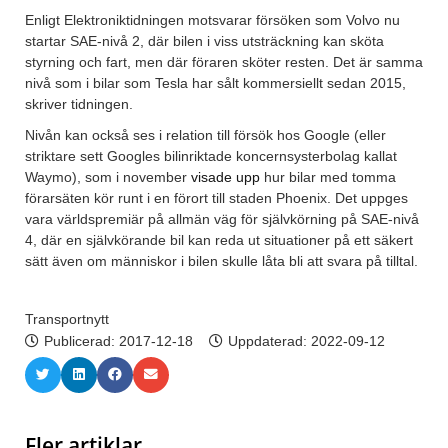
Enligt Elektroniktidningen motsvarar försöken som Volvo nu
startar SAE-nivå 2, där bilen i viss utsträckning kan sköta
styrning och fart, men där föraren sköter resten. Det är samma
nivå som i bilar som Tesla har sålt kommersiellt sedan 2015,
skriver tidningen.
Nivån kan också ses i relation till försök hos Google (eller
striktare sett Googles bilinriktade koncernsysterbolag kallat
Waymo), som i november
visade upp
hur bilar med tomma
förarsäten kör runt i en förort till staden Phoenix. Det uppges
vara världspremiär på allmän väg för självkörning på SAE-nivå
4, där en självkörande bil kan reda ut situationer på ett säkert
sätt även om människor i bilen skulle låta bli att svara på tilltal.
Transportnytt
Publicerad:
2017-12-18
Uppdaterad: 2022-09-12
Fler artiklar