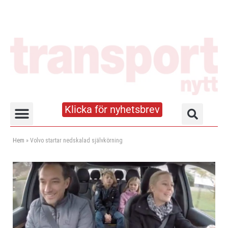
Klicka för nyhetsbrev
Truck- och lagerhandboken
Hem
»
Volvo startar nedskalad självkörning