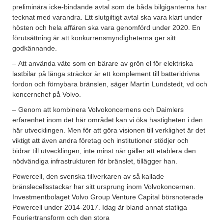
preliminära icke-bindande avtal som de båda bilgiganterna har
tecknat med varandra. Ett slutgiltigt avtal ska vara klart under
hösten och hela affären ska vara genomförd under 2020. En
förutsättning är att konkurrensmyndigheterna ger sitt
godkännande.
– Att använda väte som en bärare av grön el för elektriska
lastbilar på långa sträckor är ett komplement till batteridrivna
fordon och förnybara bränslen, säger Martin Lundstedt, vd och
koncernchef på Volvo.
– Genom att kombinera Volvokoncernens och Daimlers
erfarenhet inom det här området kan vi öka hastigheten i den
här utvecklingen. Men för att göra visionen till verklighet är det
viktigt att även andra företag och institutioner stödjer och
bidrar till utvecklingen, inte minst när gäller att etablera den
nödvändiga infrastrukturen för bränslet, tillägger han.
Powercell, den svenska tillverkaren av så kallade
bränslecellsstackar har sitt ursprung inom Volvokoncernen.
Investmentbolaget Volvo Group Venture Capital börsnoterade
Powercell under 2014-2017. Idag är bland annat statliga
Fouriertransform och den stora