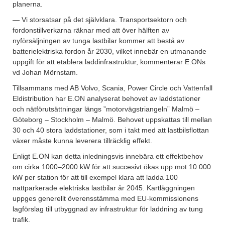
planerna.
— Vi storsatsar på det självklara. Transportsektorn och
fordonstillverkarna räknar med att över hälften av
nyförsäljningen av tunga lastbilar kommer att bestå av
batterielektriska fordon år 2030, vilket innebär en utmanande
uppgift för att etablera laddinfrastruktur, kommenterar E.ONs
vd Johan Mörnstam.
Tillsammans med AB Volvo, Scania, Power Circle och Vattenfall
Eldistribution har E.ON analyserat behovet av laddstationer
och nätförutsättningar längs ”motorvägstriangeln” Malmö –
Göteborg – Stockholm – Malmö. Behovet uppskattas till mellan
30 och 40 stora laddstationer, som i takt med att lastbilsflottan
växer måste kunna leverera tillräcklig effekt.
Enligt E.ON kan detta inledningsvis innebära ett effektbehov
om cirka 1000–2000 kW för att succesivt ökas upp mot 10 000
kW per station för att till exempel klara att ladda 100
nattparkerade elektriska lastbilar år 2045. Kartläggningen
uppges generellt överensstämma med EU-kommissionens
lagförslag till utbyggnad av infrastruktur för laddning av tung
trafik.