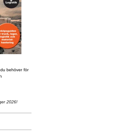
 du behöver för
ch
ger 2026!