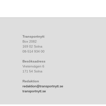
Transportnytt
Box 2082
169 02 Solna
08-514 934 00
Besöksadress
Vretenvägen 6
171 54 Solna
Redaktion
redaktion@transportnytt.se
transportnytt.se