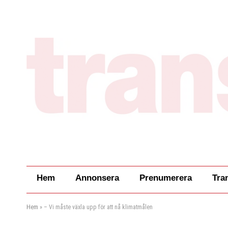
Hem
Annonsera
Prenumerera
Tra
Hem
»
– Vi måste växla upp för att nå klimatmålen