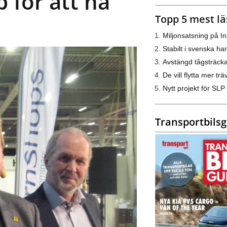
 för att nå
Topp 5 mest lä
Miljonsatsning på I
Stabilt i svenska h
Avstängd tågsträck
De vill flytta mer trä
Nytt projekt för SLP
Transportbils