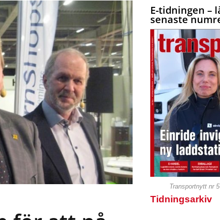
E-tidningen – l
senaste numre
Transportnytt nr 
Tidningsarkiv