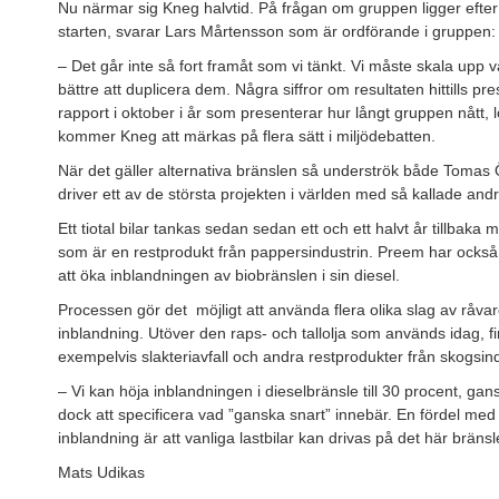
Nu närmar sig Kneg halvtid. På frågan om gruppen ligger efte
starten, svarar Lars Mårtensson som är ordförande i gruppen:
– Det går inte så fort framåt som vi tänkt. Vi måste skala upp 
bättre att duplicera dem. Några siffror om resultaten hittills 
rapport i oktober i år som presenterar hur långt gruppen nått
kommer Kneg att märkas på flera sätt i miljödebatten.
När det gäller alternativa bränslen så underströk både Tomas
driver ett av de största projekten i världen med så kallade an
Ett tiotal bilar tankas sedan sedan ett och ett halvt år tillbaka 
som är en restprodukt från pappersindustrin. Preem har ocks
att öka inblandningen av biobränslen i sin diesel.
Processen gör det möjligt att använda flera olika slag av råvaro
inblandning. Utöver den raps- och tallolja som används idag, fin
exempelvis slakteriavfall och andra restprodukter från skogsind
– Vi kan höja inblandningen i dieselbränsle till 30 procent, 
dock att specificera vad ”ganska snart” innebär. En fördel me
inblandning är att vanliga lastbilar kan drivas på det här bräns
Mats Udikas