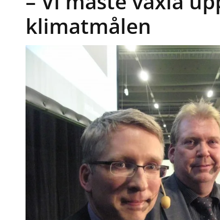
– Vi måste växla upp
klimatmålen