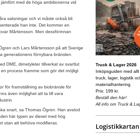
r jämfört med de höga ambitionerna vid
våra satsningar och vi måste också bli
presenterade han inte. Det kommer en
, lovar Mårtensson. Men dessförinnan
 Ögren och Lars Mårtensson på att Sverige
dra generationens förnybara bränslen.
med DME, dimetyleter tillverkat av svartlut
Truck & Lager 2026
å en process framme som gör det möjligt
Inköpsguiden med allt
truck, lager, logistik o
materialhantering.
r för framställning av biobränsle för
Pris: 199 kr.
ns även möjlighet att ta till vara
Beställ den här!
ustrin.
All info om Truck & La
ganska snart, sa Thomas Ögren. Han avstod
d den här typen av diesel med hög
let utan att behöva modifieras.
Logistikkartan