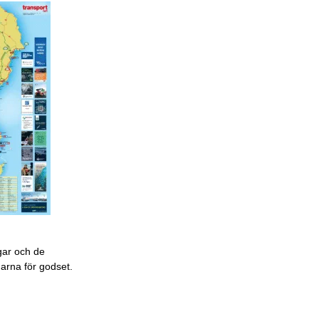
gar och de
garna för godset.