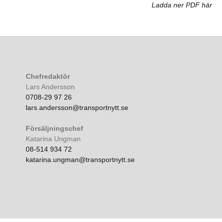
Ladda ner PDF här
Chefredaktör
Lars Andersson
0708-29 97 26
lars.andersson@transportnytt.se
Försäljningschef
Katarina Ungman
08-514 934 72
katarina.ungman@transportnytt.se