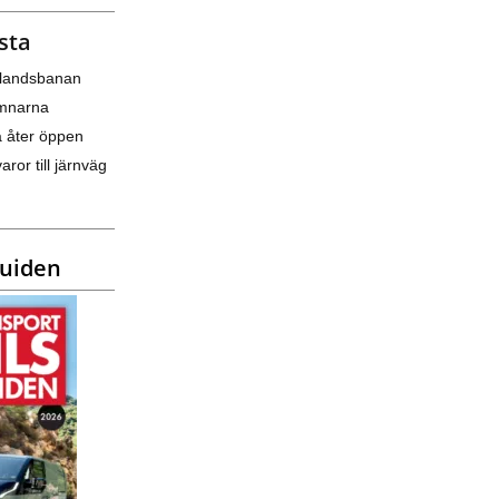
sta
nlandsbanan
amnarna
a åter öppen
varor till järnväg
guiden