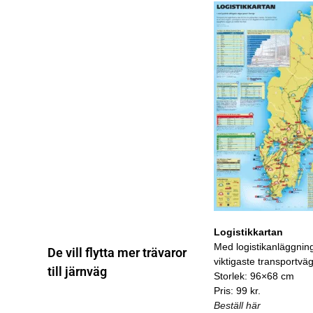
Logistikkartan
Med logistikanläggnin
De vill flytta mer trävaror
viktigaste transportvä
till järnväg
Storlek: 96×68 cm
Pris: 99 kr.
Beställ här