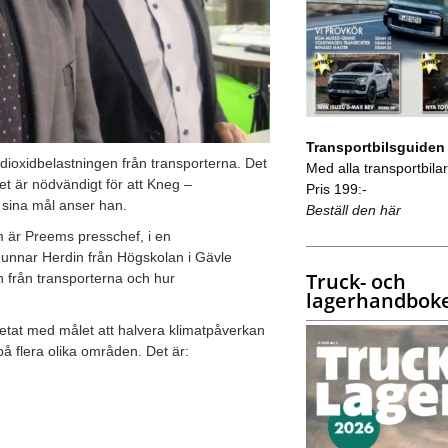
Transportbilsguiden
dioxidbelastningen från transporterna. Det
Med alla transportbilar 
et är nödvändigt för att Kneg –
Pris 199:-
 sina mål anser han.
Beställ den här
är Preems presschef, i en
Gunnar Herdin från Högskolan i Gävle
Truck- och
 från transporterna och hur
lagerhandbok
etat med målet att halvera klimatpåverkan
på flera olika områden. Det är: