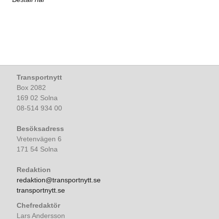
Transportnytt
Box 2082
169 02 Solna
08-514 934 00
Besöksadress
Vretenvägen 6
171 54 Solna
Redaktion
redaktion@transportnytt.se
transportnytt.se
Chefredaktör
Lars Andersson