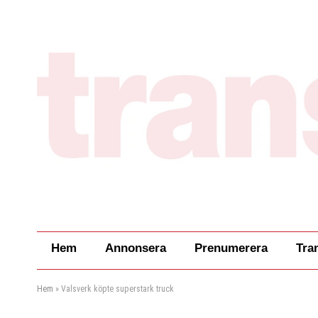
Hem
Annonsera
Prenumerera
Tra
Hem
»
Valsverk köpte superstark truck