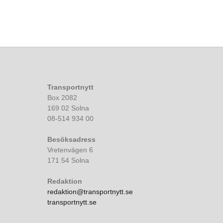
Transportnytt
Box 2082
169 02 Solna
08-514 934 00
Besöksadress
Vretenvägen 6
171 54 Solna
Redaktion
redaktion@transportnytt.se
transportnytt.se