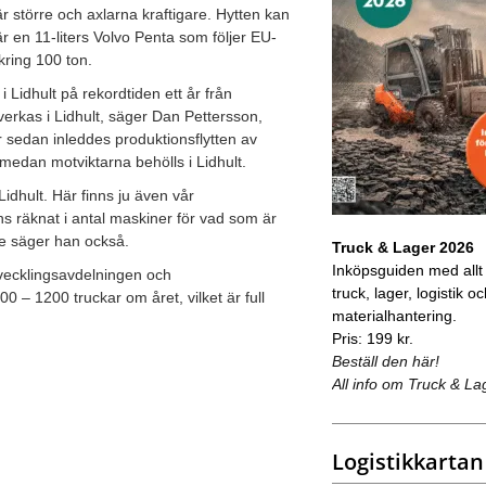
 är större och axlarna kraftigare. Hytten kan
är en 11-liters Volvo Penta som följer EU-
kring 100 ton.
 Lidhult på rekordtiden ett år från
lverkas i Lidhult, säger Dan Pettersson,
år sedan inleddes produktionsflytten av
 medan motviktarna behölls i Lidhult.
Lidhult. Här finns ju även vår
s räknat i antal maskiner för vad som är
nte säger han också.
Truck & Lager 2026
Inköpsguiden med allt
utvecklingsavdelningen och
truck, lager, logistik o
 – 1200 truckar om året, vilket är full
materialhantering.
Pris: 199 kr.
Beställ den här!
All info om Truck & La
Logistikkartan