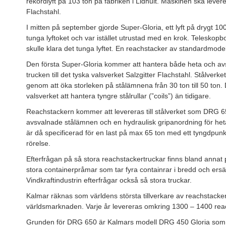
rekordlyft på 103 ton på fabriken i Lidhult. Maskinen ska leverera
Flachstahl.
I mitten på september gjorde Super-Gloria, ett lyft på drygt 10
tunga lyftoket och var istället utrustad med en krok. Teleskop
skulle klara det tunga lyftet. En reachstacker av standardmodel
Den första Super-Gloria kommer att hantera både heta och av
trucken till det tyska valsverket Salzgitter Flachstahl. Stålverk
genom att öka storleken på stålämnena från 30 ton till 50 ton. 
valsverket att hantera tyngre stålrullar (”coils”) än tidigare.
Reachstackern kommer att levereras till stålverket som DRG 6
avsvalnade stålämnen och en hydraulisk gripanordning för he
är då specificerad för en last på max 65 ton med ett tyngdpunk
rörelse.
Efterfrågan på så stora reachstackertruckar finns bland annat
stora containerpråmar som tar fyra containrar i bredd och er
Vindkraftindustrin efterfrågar också så stora truckar.
Kalmar räknas som världens största tillverkare av reachstacke
världsmarknaden. Varje år levereras omkring 1300 – 1400 reac
Grunden för DRG 650 är Kalmars modell DRG 450 Gloria som l