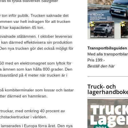
s till tyska stålverket Salzgitter
0 ton inför publik. Trucken saknade det
bommen var helt indragen för att trucken
l har kapaciteten 45 ton.
svalnade stålämnen. I oktober levereras
et kan därmed effektivisera sin produktion
Transportbilsguiden
Den nya trucken gör det också möjligt för
Med alla transportbilar 
Pris 199:-
50 med en elektromagnet som lyftok för
Beställ den här
ta ämnen som kan hålla 800 grader. Den
tsavstånd på 4 meter när trucken är i
Truck- och
 på kombiterminaler som lossar och lastar
lagerhandbok
sätter därmed en hamnkran.
rtruckar, med omkring 40 procent av
hstackertruckar i världen.
anserades i Europa förra året. Den nya