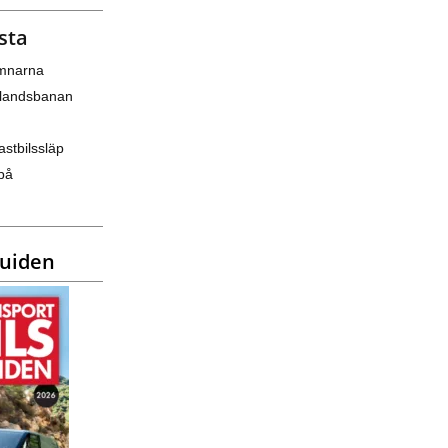
sta
amnarna
nlandsbanan
astbilssläp
på
guiden