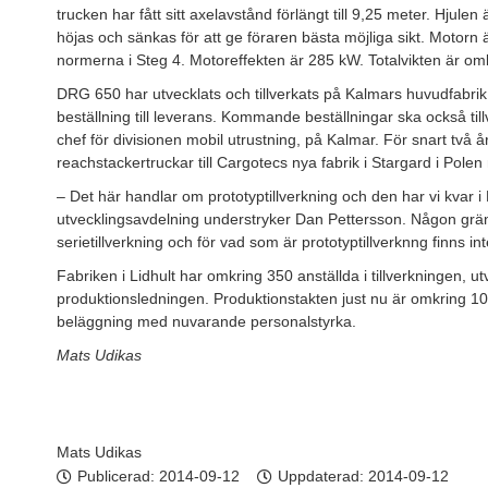
trucken har fått sitt axelavstånd förlängt till 9,25 meter. Hjulen
höjas och sänkas för att ge föraren bästa möjliga sikt. Motorn 
normerna i Steg 4. Motoreffekten är 285 kW. Totalvikten är om
DRG 650 har utvecklats och tillverkats på Kalmars huvudfabrik i
beställning till leverans. Kommande beställningar ska också til
chef för divisionen mobil utrustning, på Kalmar. För snart två 
reachstackertruckar till Cargotecs nya fabrik i Stargard i Polen
– Det här handlar om prototyptillverkning och den har vi kvar i 
utvecklingsavdelning understryker Dan Pettersson. Någon grän
serietillverkning och för vad som är prototyptillverknng finns i
Fabriken i Lidhult har omkring 350 anställda i tillverkningen, 
produktionsledningen. Produktionstakten just nu är omkring 1000
beläggning med nuvarande personalstyrka.
Mats Udikas
Mats Udikas
Publicerad:
2014-09-12
Uppdaterad: 2014-09-12