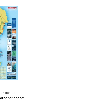
gar och de
garna för godset.