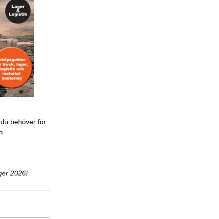
 du behöver för
ch
ger 2026!