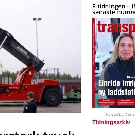
E-tidningen – l
senaste numre
Transportnytt nr 
Tidningsarkiv