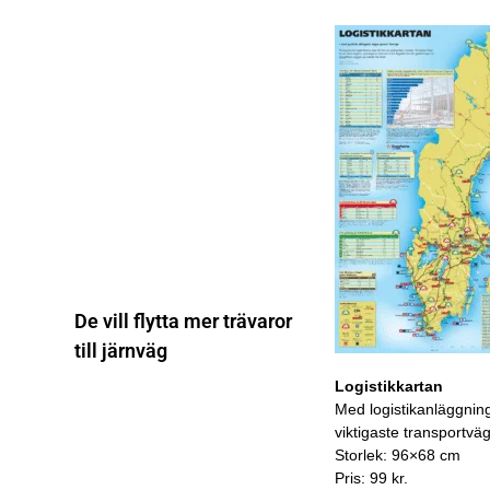
De vill flytta mer trävaror
till järnväg
Logistikkartan
Med logistikanläggnin
viktigaste transportvä
Storlek: 96×68 cm
Pris: 99 kr.