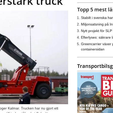
rstark truck
Topp 5 mest lä
Stabilt i svenska h
Miljonsatsning på I
Nytt projekt för SLP
Efterlyses: säkrare l
Greencarrier växer 
containersidan
Transportbils
pger Kalmar. Trucken har nu gjort ett