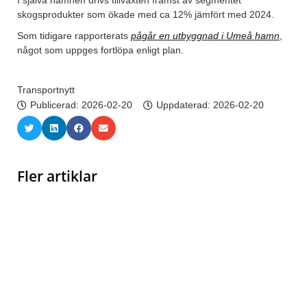
I själva hamnen drivs tillväxten främst av segmentet
skogsprodukter som ökade med ca 12% jämfört med 2024.
Som tidigare rapporterats
pågår en utbyggnad i Umeå hamn
,
något som uppges fortlöpa enligt plan.
Transportnytt
Publicerad:
2026-02-20
Uppdaterad: 2026-02-20
Fler artiklar