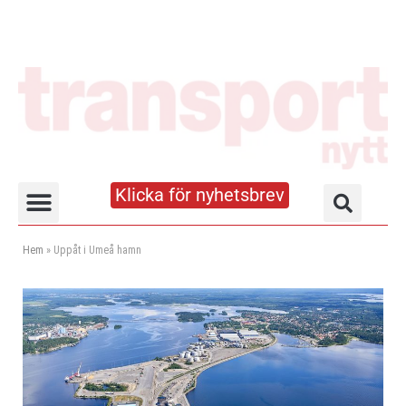
Klicka för nyhetsbrev
Truck- och lagerhandboken
Hem
»
Uppåt i Umeå hamn