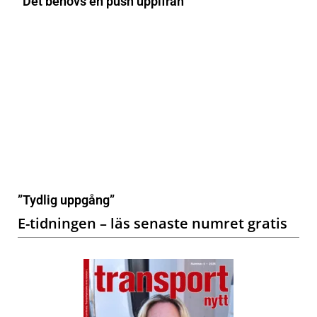
”Det behövs en push uppifrån”
”Tydlig uppgång”
E-tidningen – läs senaste numret gratis