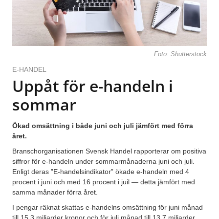
Foto: Shutterstock
E-HANDEL
Uppåt för e-handeln i
sommar
Ökad omsättning i både juni och juli jämfört med förra
året.
Branschorganisationen Svensk Handel rapporterar om positiva
siffror för e-handeln under sommarmånaderna juni och juli.
Enligt deras ”E-handelsindikator” ökade e-handeln med 4
procent i juni och med 16 procent i juil — detta jämfört med
samma månader förra året.
I pengar räknat skattas e-handelns omsättning för juni månad
till 15,3 miljarder kronor och för juli månad till 13,7 miljarder