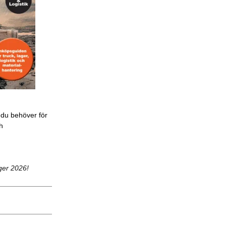
 du behöver för
ch
ger 2026!