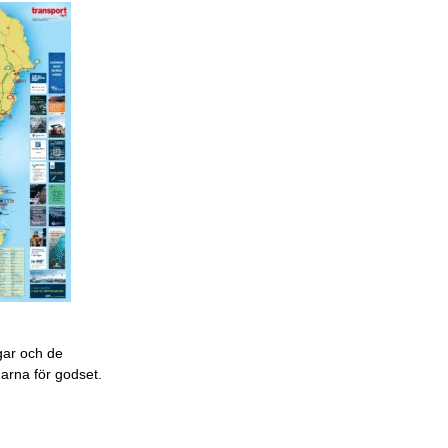
gar och de
garna för godset.