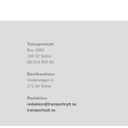
Transportnytt
Box 2082
169 02 Solna
08-514 934 00
Besöksadress
Vretenvägen 6
171 54 Solna
Redaktion
redaktion@transportnytt.se
transportnytt.se