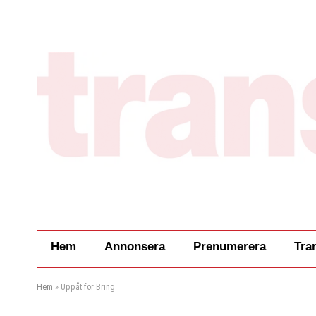
Hem
Annonsera
Prenumerera
Tra
Hem
»
Uppåt för Bring