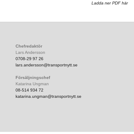
Ladda ner PDF här
Chefredaktör
Lars Andersson
0708-29 97 26
lars.andersson@transportnytt.se
Försäljningschef
Katarina Ungman
08-514 934 72
katarina.ungman@transportnytt.se