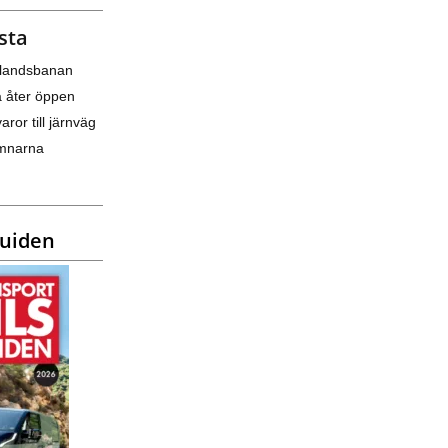
sta
nlandsbanan
a åter öppen
varor till järnväg
amnarna
guiden