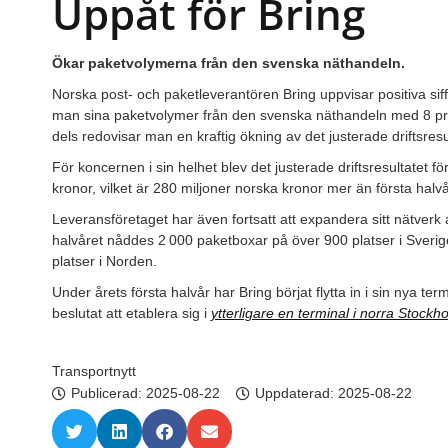
Uppåt för Bring
Ökar paketvolymerna från den svenska näthandeln.
Norska post- och paketleverantören Bring uppvisar positiva siff
man sina paketvolymer från den svenska näthandeln med 8 pro
dels redovisar man en kraftig ökning av det justerade driftsresu
För koncernen i sin helhet blev det justerade driftsresultatet fö
kronor, vilket är 280 miljoner norska kronor mer än första halv
Leveransföretaget har även fortsatt att expandera sitt nätver
halvåret nåddes 2 000 paketboxar på över 900 platser i Sveri
platser i Norden.
Under årets första halvår har Bring börjat flytta in i sin nya t
beslutat att etablera sig i
ytterligare en terminal i norra Stockh
Transportnytt
Publicerad:
2025-08-22
Uppdaterad: 2025-08-22