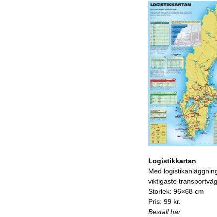
Logistikkartan
Med logistikanläggnin
viktigaste transportvä
Storlek: 96×68 cm
Pris: 99 kr.
Beställ här