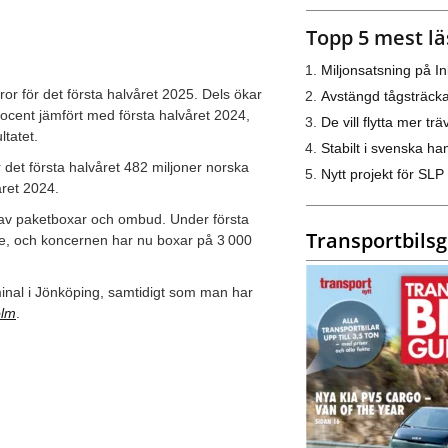
Topp 5 mest lä
Miljonsatsning på I
ror för det första halvåret 2025. Dels ökar
Avstängd tågsträck
cent jämfört med första halvåret 2024,
De vill flytta mer trä
ltatet.
Stabilt i svenska h
r det första halvåret 482 miljoner norska
Nytt projekt för SLP
året 2024.
k av paketboxar och ombud. Under första
Transportbils
ge, och koncernen har nu boxar på 3 000
erminal i Jönköping, samtidigt som man har
olm
.