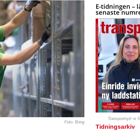
E-tidningen – l
senaste numre
Transportnytt nr 
Foto: Bring
Tidningsarkiv