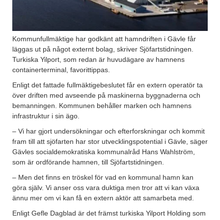
Kommunfullmäktige har godkänt att hamndriften i Gävle får
läggas ut på något externt bolag, skriver Sjöfartstidningen.
Turkiska Yilport, som redan är huvudägare av hamnens
containerterminal, favorittippas.
Enligt det fattade fullmäktigebeslutet får en extern operatör ta
över driften med avseende på maskinerna byggnaderna och
bemanningen. Kommunen behåller marken och hamnens
infrastruktur i sin ägo.
– Vi har gjort undersökningar och efterforskningar och kommit
fram till att sjöfarten har stor utvecklingspotential i Gävle, säger
Gävles socialdemokratiska kommunalråd Hans Wahlström,
som är ordförande hamnen, till Sjöfartstidningen.
– Men det finns en tröskel för vad en kommunal hamn kan
göra själv. Vi anser oss vara duktiga men tror att vi kan växa
ännu mer om vi kan få en extern aktör att samarbeta med.
Enligt Gefle Dagblad är det främst turkiska Yilport Holding som