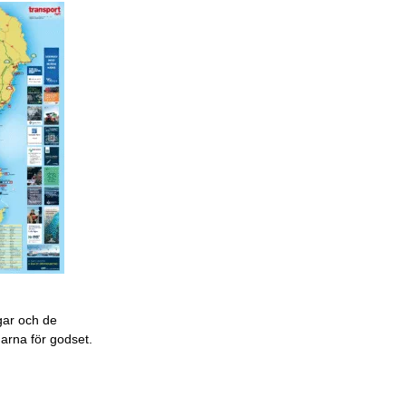
gar och de
garna för godset.