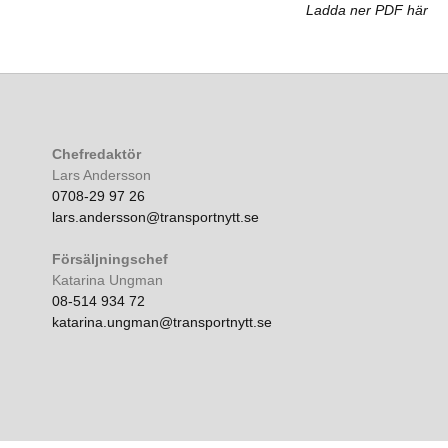
Ladda ner PDF här
Chefredaktör
Lars Andersson
0708-29 97 26
lars.andersson@transportnytt.se
Försäljningschef
Katarina Ungman
08-514 934 72
katarina.ungman@transportnytt.se