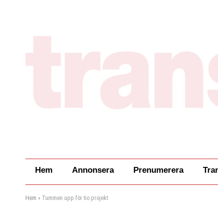
Hem
Annonsera
Prenumerera
Tra
Hem
»
Tummen upp för tio projekt