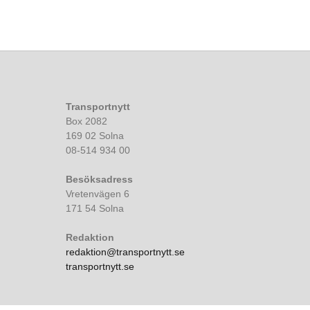
Transportnytt
Box 2082
169 02 Solna
08-514 934 00
Besöksadress
Vretenvägen 6
171 54 Solna
Redaktion
redaktion@transportnytt.se
transportnytt.se