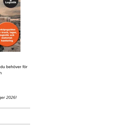
 du behöver för
ch
ger 2026!