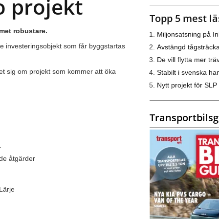
 projekt
Topp 5 mest lä
met robustare.
Miljonsatsning på I
re investeringsobjekt som får byggstartas
Avstängd tågsträck
De vill flytta mer trä
 det sig om projekt som kommer att öka
Stabilt i svenska h
Nytt projekt för SLP
Transportbils
r
nde åtgärder
Lärje