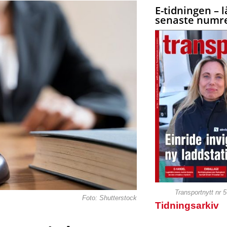
E-tidningen – l
senaste numre
Transportnytt nr 
Foto: Shutterstock
Tidningsarkiv