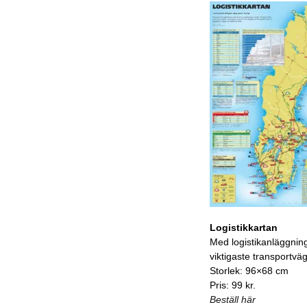
Logistikkartan
Med logistikanläggnin
viktigaste transportvä
Storlek: 96×68 cm
Pris: 99 kr.
Beställ här