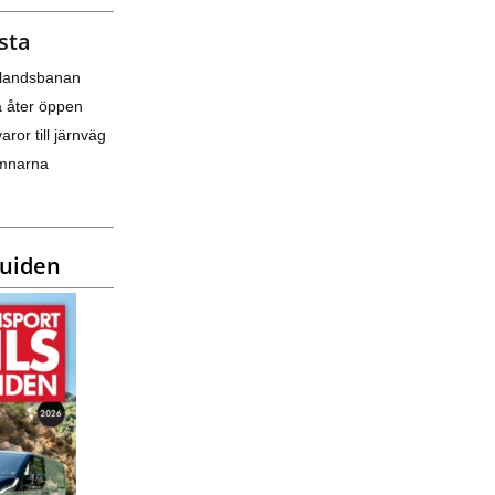
sta
nlandsbanan
a åter öppen
varor till järnväg
amnarna
guiden