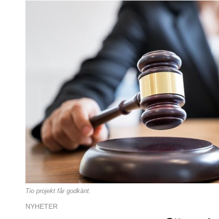
Tio projekt får godkänt.
NYHETER