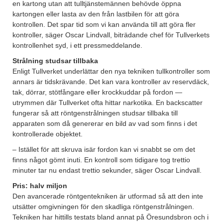
en kartong utan att tulltjänstemännen behövde öppna
kartongen eller lasta av den från lastbilen för att göra
kontrollen. Det spar tid som vi kan använda till att göra fler
kontroller, säger Oscar Lindvall, biträdande chef för Tullverkets
kontrollenhet syd, i ett pressmeddelande.
Strålning studsar tillbaka
Enligt Tullverket underlättar den nya tekniken tullkontroller som
annars är tidskrävande. Det kan vara kontroller av reservdäck,
tak, dörrar, stötfångare eller krockkuddar på fordon —
utrymmen där Tullverket ofta hittar narkotika. En backscatter
fungerar så att röntgenstrålningen studsar tillbaka till
apparaten som då genererar en bild av vad som finns i det
kontrollerade objektet.
– Istället för att skruva isär fordon kan vi snabbt se om det
finns något gömt inuti. En kontroll som tidigare tog trettio
minuter tar nu endast trettio sekunder, säger Oscar Lindvall.
Pris: halv miljon
Den avancerade röntgentekniken är utformad så att den inte
utsätter omgivningen för den skadliga röntgenstrålningen.
Tekniken har hittills testats bland annat på Öresundsbron och i