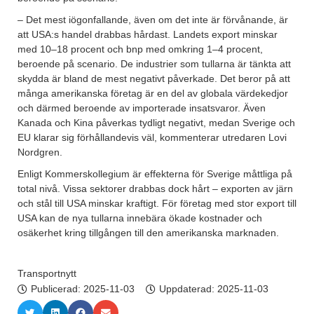
– Det mest iögonfallande, även om det inte är förvånande, är
att USA:s handel drabbas hårdast. Landets export minskar
med 10–18 procent och bnp med omkring 1–4 procent,
beroende på scenario. De industrier som tullarna är tänkta att
skydda är bland de mest negativt påverkade. Det beror på att
många amerikanska företag är en del av globala värdekedjor
och därmed beroende av importerade insatsvaror. Även
Kanada och Kina påverkas tydligt negativt, medan Sverige och
EU klarar sig förhållandevis väl, kommenterar utredaren Lovi
Nordgren.
Enligt Kommerskollegium är effekterna för Sverige måttliga på
total nivå. Vissa sektorer drabbas dock hårt – exporten av järn
och stål till USA minskar kraftigt. För företag med stor export till
USA kan de nya tullarna innebära ökade kostnader och
osäkerhet kring tillgången till den amerikanska marknaden.
Transportnytt
Publicerad:
2025-11-03
Uppdaterad: 2025-11-03