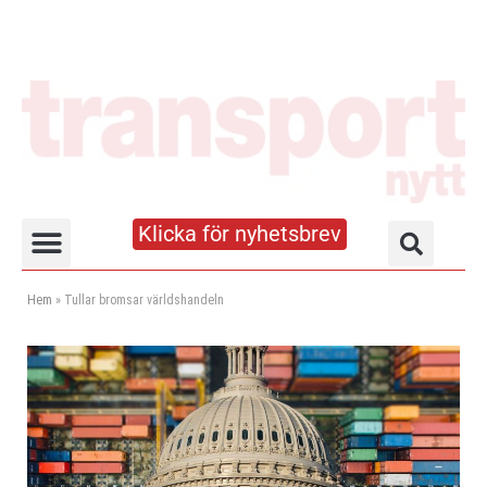
Klicka för nyhetsbrev
Truck- och lagerhandboken
Hem
»
Tullar bromsar världshandeln