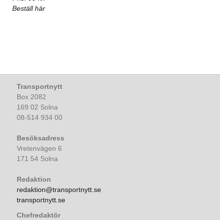
Beställ här
Transportnytt
Box 2082
169 02 Solna
08-514 934 00
Besöksadress
Vretenvägen 6
171 54 Solna
Redaktion
redaktion@transportnytt.se
transportnytt.se
Chefredaktör