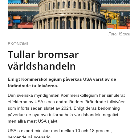
Foto: iStock
EKONOMI
Tullar bromsar
världshandeln
Enligt Kommerskollegium påverkas USA värst av de
förändrade tullnivåerna.
Den svenska myndigheten Kommerskollegium har simulerat
effekterna av USA:s och andra länders förändrade tullnivåer
som införts sedan slutet av 2024. Enligt deras bedömning
påverkar de nya nya tullarna hela världshandeln negativt –
men allra mest USA självt.
USA:s export minskar med mellan 10 och 18 procent,
beroende på scenario.