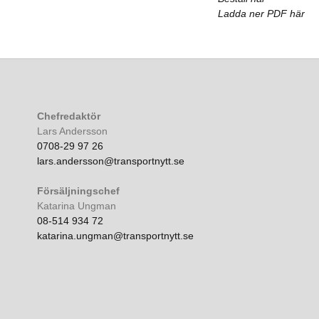
Ladda ner PDF här
Chefredaktör
Lars Andersson
0708-29 97 26
lars.andersson@transportnytt.se
Försäljningschef
Katarina Ungman
08-514 934 72
katarina.ungman@transportnytt.se