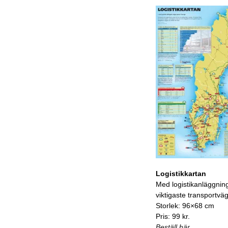
Logistikkartan
Med logistikanläggnin
viktigaste transportvä
Storlek: 96×68 cm
Pris: 99 kr.
Beställ här