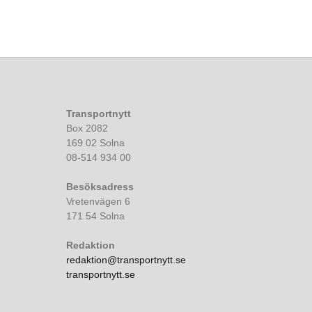
Transportnytt
Box 2082
169 02 Solna
08-514 934 00
Besöksadress
Vretenvägen 6
171 54 Solna
Redaktion
redaktion@transportnytt.se
transportnytt.se