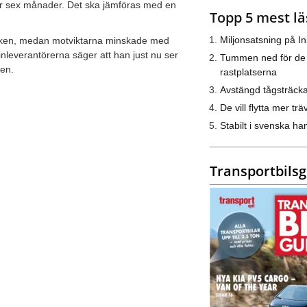
der sex månader. Det ska jämföras med en
Topp 5 mest lä
Miljonsatsning på I
ycken, medan motviktarna minskade med
inleverantörerna säger att han just nu ser
Tummen ned för de
den.
rastplatserna
Avstängd tågsträck
De vill flytta mer trä
Stabilt i svenska h
Transportbils