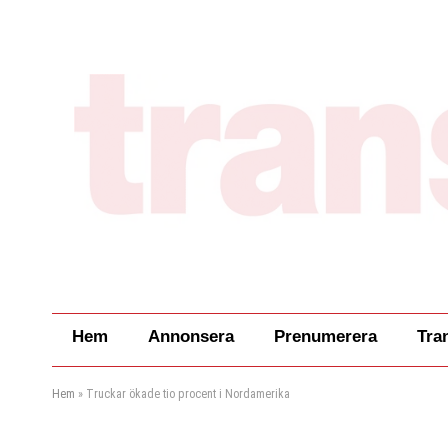
Hem
Annonsera
Prenumerera
Tra
Hem
»
Truckar ökade tio procent i Nordamerika