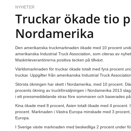
NYHETER
Truckar ökade tio p
Nordamerika
Den amerikanska truckmarknaden ökade med 10 procent under för
amerikanska Industrial Truck Association, som citeras av nyhets
Maskinleverantörerna positiva tecken på tillväxt.
Världsmarknaden för truckar ökade totalt med fyra procent unde
truckar. Uppgifter från amerikanska Industrial Truck Association
Största ökningen har skett i Nordamerika, med 10 procent. Där
procents ökning av truckförsäljningen i Nordamerika 2013 sla
i ett pressmeddelande strax före sommaren och baserades på en
Kina ökade med 8 procent, Asien totalt ökade med 4 procent
procent. Marknaden i Västra Europa minskade med 3 procent, m
Europa.
I Sverige växte marknaden med beskedliga 2 procent under först