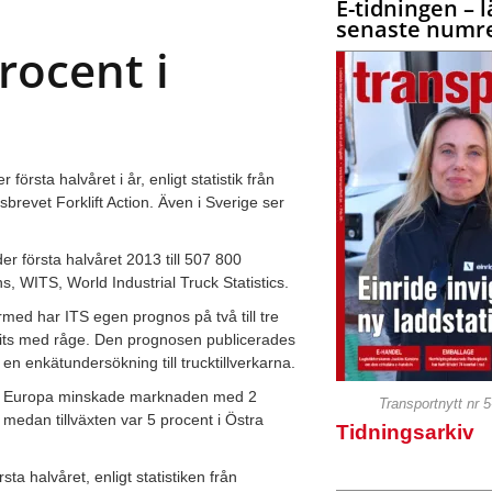
E-tidningen – l
senaste numre
rocent i
sta halvåret i år, enligt statistik från
brevet Forklift Action. Även i Sverige ser
r första halvåret 2013 till 507 800
s, WITS, World Industrial Truck Statistics.
med har ITS egen prognos på två till tre
gits med råge. Den prognosen publicerades
 enkätundersökning till trucktillverkarna.
. I Europa minskade marknaden med 2
Transportnytt nr 
edan tillväxten var 5 procent i Östra
Tidningsarkiv
a halvåret, enligt statistiken från