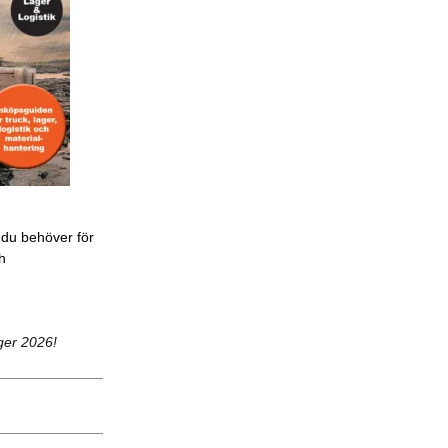
 du behöver för
ch
ger 2026!