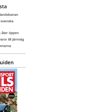
sta
nlandsbanan
 svenska
a åter öppen
varor till järnväg
amnarna
guiden