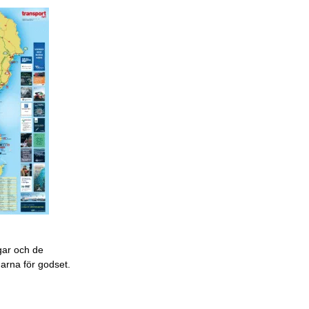
gar och de
garna för godset.