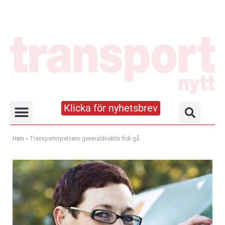
Klicka för nyhetsbrev
Truck- och lagerhandboken
Hem
»
Transportstyrelsens generaldirektör fick gå