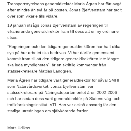
Transportstyrelsens generaldirektör Maria Ågren har fått avgå
efter mindre än två år på posten. Jonas Bjelfvenstam har tagit
över som vikarie tills vidare.
19 januari utsågs Jonas Bjelfvenstam av regeringen till
vikarierande generaldirektör fram till dess att en ny ordinarie
utses.
”Regeringen och den tidigare generaldirektören har haft olika
syn på hur arbetet ska bedrivas. Vi har därför gemensamt
kommit fram till att den tidigare generaldirektören inte längre
ska leda myndigheten”, är en skriftlig kommentar från
statssekreterare Mattias Landgren.
Maria Ågren har tidigare varit generaldirektör för såväl SMHI
som Naturvårdsverket. Jonas Bjelfvenstam var
statssekreterare på Näringsdepartementet åren 2002-2006
och har sedan dess varit generaldirektör på Statens väg- och
trafikforskningsinstitut, VTI. Han var också ansvarig för den
statliga utredningen om självkörande fordon.
Mats Udikas