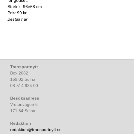
för godset.
Storlek: 96×68 cm
Pris: 99 kr.
Beställ här
Transportnytt
Box 2082
169 02 Solna
08-514 934 00
Besöksadress
Vretenvägen 6
171 54 Solna
Redaktion
redaktion@transportnytt.se