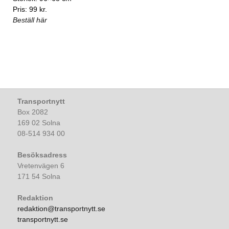
Pris: 99 kr.
Beställ här
Transportnytt
Box 2082
169 02 Solna
08-514 934 00
Besöksadress
Vretenvägen 6
171 54 Solna
Redaktion
redaktion@transportnytt.se
transportnytt.se