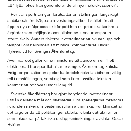
att ”flytta fokus från genomförande till nya måldiskussioner”.
– För transportnäringen förutsätter omställningen långsiktigt
stabila och förutsägbara investeringsvillkor. I stället för att
öppna nya målprocesser bör politiken nu prioritera konkreta
åtgärder som möjliggör omställning av tunga transporter i
större skala. Annars riskerar investeringar att skjutas upp och
tempot i omställningen att minska, kommenterar Oscar
Hyléen, vd för Sveriges Åkeriföretag.
Även när det gäller klimatministerns uttalande om en ”helt
elektrifierad transportflotta” är
Sveriges Åkeriföretag kritiska.
Enligt organsiationen spelar batterielektriska lastbilar en viktig
roll i omställningen, samtidigt som flera fossilfria tekniker
kommer att behövas under lång tid.
– Svenska åkeriföretag har gjort betydande investeringar
utifrån gällande mål och styrmedel. Om spelreglerna förändras
i grunden riskerar investeringsviljan att minska. För klimatet är
det avgörande att politiken ger stabila, teknikneutrala ramar
som fokuserar på faktiska utsläppsminskningar, avslutar Oscar
Hyléen.