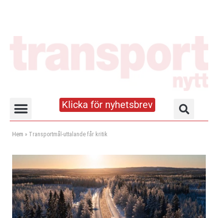
Klicka för nyhetsbrev
Truck- och lagerhandboken
Hem
»
Transportmål-uttalande får kritik