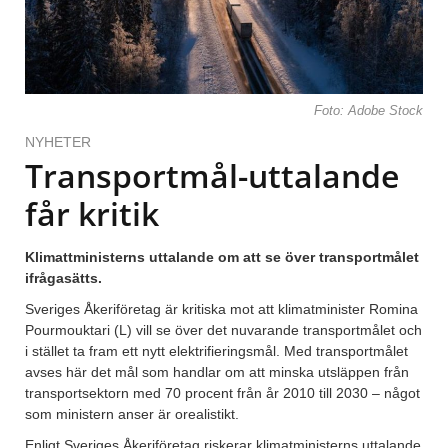
Foto: Adobe Stock
NYHETER
Transportmål-uttalande
får kritik
Klimattministerns uttalande om att se över transportmålet
ifrågasätts.
Sveriges Åkeriföretag är kritiska mot att klimatminister Romina
Pourmouktari (L) vill se över det nuvarande transportmålet och
i stället ta fram ett nytt elektrifieringsmål. Med transportmålet
avses här det mål som handlar om att minska utsläppen från
transportsektorn med 70 procent från år 2010 till 2030 – något
som ministern anser är orealistikt.
Enligt Sveriges Åkeriföretag riskerar klimatministerns uttalande