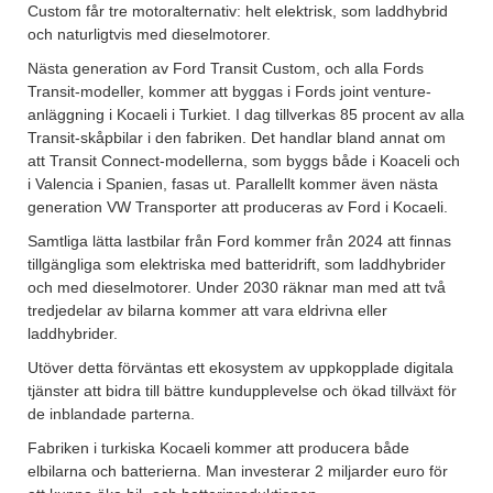
Custom får tre motoralternativ: helt elektrisk, som laddhybrid
och naturligtvis med dieselmotorer.
Nästa generation av Ford Transit Custom, och alla Fords
Transit-modeller, kommer att byggas i Fords joint venture-
anläggning i Kocaeli i Turkiet. I dag tillverkas 85 procent av alla
Transit-skåpbilar i den fabriken. Det handlar bland annat om
att Transit Connect-modellerna, som byggs både i Koaceli och
i Valencia i Spanien, fasas ut. Parallellt kommer även nästa
generation VW Transporter att produceras av Ford i Kocaeli.
Samtliga lätta lastbilar från Ford kommer från 2024 att finnas
tillgängliga som elektriska med batteridrift, som laddhybrider
och med dieselmotorer. Under 2030 räknar man med att två
tredjedelar av bilarna kommer att vara eldrivna eller
laddhybrider.
Utöver detta förväntas ett ekosystem av uppkopplade digitala
tjänster att bidra till bättre kundupplevelse och ökad tillväxt för
de inblandade parterna.
Fabriken i turkiska Kocaeli kommer att producera både
elbilarna och batterierna. Man investerar 2 miljarder euro för