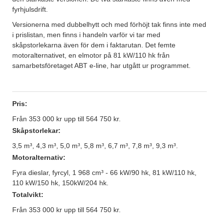
fyrhjulsdrift.
Versionerna med dubbelhytt och med förhöjt tak finns inte med
i prislistan, men finns i handeln varför vi tar med
skåpstorlekarna även för dem i faktarutan. Det femte
motoralternativet, en elmotor på 81 kW/110 hk från
samarbetsföretaget ABT e-line, har utgått ur programmet.
Pris:
Från 353 000 kr upp till 564 750 kr.
Skåpstorlekar:
3,5 m³, 4,3 m³, 5,0 m³, 5,8 m³, 6,7 m³, 7,8 m³, 9,3 m³.
Motoralternativ:
Fyra dieslar, fyrcyl, 1 968 cm³ - 66 kW/90 hk, 81 kW/110 hk,
110 kW/150 hk, 150kW/204 hk.
Totalvikt:
Från 353 000 kr upp till 564 750 kr.