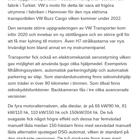
fabrik i Turkiet. VW:s motiv för detta lär vara att frigöra
utrymme i fabriken i Hannover för den nya eldrivna
transportbilen VW Buzz Cargo vilken kommer under 2022.
Den senaste större uppgraderingen av VW Transporter kom
inför 2020 och innebar en ny stötfångare och en större grill för
att få mer kylning till motorn. Även H7-strålkastarna var nya.
Invändigt kom bland annat en ny instrumentpanel.
Transporter fick också en elektromekanisk servostyrning vilken
gav möjlighet att använda tjugo olika hjälpmedel. Exempelvis
filhållningssystem, automatisk parkeringshjälp och automatisk
parkering av släp. Som standardutrustning finns sidovindshjälp
som träder in över 80 kilometer i timmen. Som tillval finns
sidoskyddsfunktioner. Backkameran fås i tre olika avancerade
versioner.
De fyra motoralternativen, alla dieslar, är på 66 kW/90 hk, 81
kW/110 hk, 110 kW/150 hk och 150kW/204 hk. De två
svagaste fick något högre effekt och dessa har femväxlad
manuell låda medan 150-hästarn finns med sexväxlad manuell
låda alternativt sjustegad DSG-automat, vilken är standard på
den starkaste versionen. De två starkaste finns även med