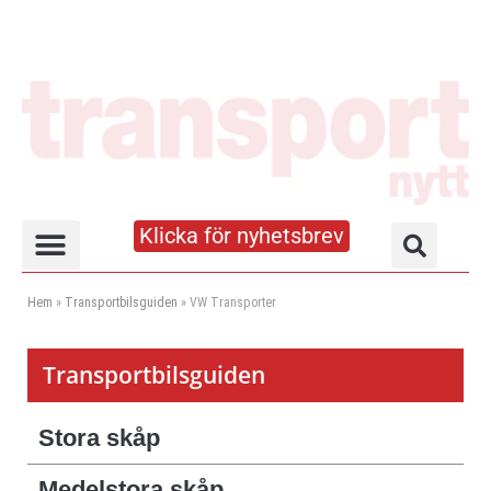
Klicka för nyhetsbrev
Truck- och lagerhandboken
Hem
»
Transportbilsguiden
»
VW Transporter
Transportbilsguiden
Stora skåp
Medelstora skåp