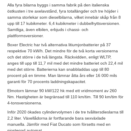
Alla fyra bilarna byggs i samma fabrik på den italienska
östkusten i tre axelavstånd, fyra totallängder och tre höjder i
samma storlekar som dieselbilarna, vilket innebär skåp från 8
upp till 17 kubikmeter. 6,4 kubikmeter i dubbelhyttsversionen.
Samtliga, även elbilen, erbjuds i chassi- och
plattformsversioner.
Boxer Electric har två alternativa litiumjonbatterier på 37
respektive 70 kW/h. Det mindre för de två korta versionerna
och det större i de två längsta. Räckvidden, enligt WLTP,
anges till upp till 11,7 mil med det mindre batteriet och 22,4 mil
med det större. Batterierna kan snabbladdas upp till 80
procent på en timme. Man lämnar åtta års eller 16 000 mils
garanti för 70 procents laddningskapacitet.
Elmotorn lämnar 90 kW/122 hk med ett vridmoment av 260
Nm. Hastigheten är begränsad till 110 km/tim. Till 90 km/tim för
4-tonsversionerna.
Inför 2020 ökades cylindervolymen i de tre tvålitersdieslarna till
2,2 liter. Växellådorna är fortfarande bara sexväxlade
manuella. Jämför med Fiat Ducato som försetts med en
niostegad automat.