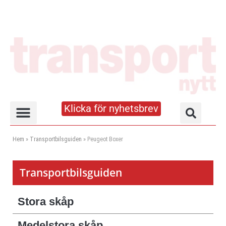
Klicka för nyhetsbrev
Truck- och lagerhandboken
Hem
»
Transportbilsguiden
»
Peugeot Boxer
Transportbilsguiden
Stora skåp
Medelstora skåp