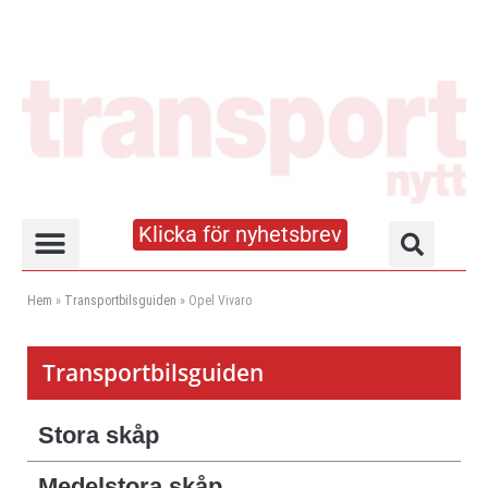
Klicka för nyhetsbrev
Truck- och lagerhandboken
Hem
»
Transportbilsguiden
»
Opel Vivaro
Transportbilsguiden
Stora skåp
Medelstora skåp