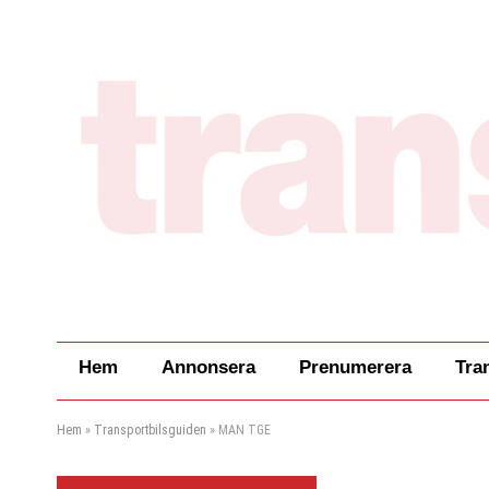
Hem
Annonsera
Prenumerera
Tra
Hem
»
Transportbilsguiden
»
MAN TGE