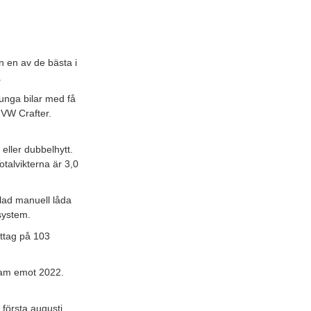
en en av de bästa i
.
tunga bilar med få
d VW Crafter.
eller dubbelhytt.
talvikterna är 3,0
lad manuell låda
system.
uttag på 103
ram emot 2022.
 första augusti