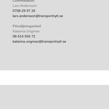
Chefredaktör
Lars Andersson
0708-29 97 26
lars.andersson@transportnytt.se
Försäljningschef
Katarina Ungman
08-514 934 72
katarina.ungman@transportnytt.se