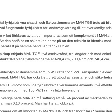
fåtal fyrhjulsdrivna chassi- och flakversionerna av MAN TGE trots att bil
l fungerande fyrhjulsdrift för landsvägskörning till ett överkomligt pris
ge vilket förklaras av att den importeras som ett komplement till MAN:s 
. Att den ändå är ett säkert köp beror på att den tekniskt är identisk me
 parallellt på samma band i en fabrik I Polen.
 pickup erbjuds MAN TGE i två axelavstånd, tre längder och med enkel- 
brikstillverkade flakversionerna är 620,4 cm, 700,4 cm och 740,4 cm To
 Haldex-typ är densamma som i VW Crafter och VW Transporter. Sexväx
utomat. MAN TGE har också ett brett utbud av assistans- och säkerhets
ters TDI-motor som i de fyrhjulsdrivna versionerna används i två effekt
ersionen och med 130 kW/177 hk i biturboversionen.
 i Sverige hade MAN en målsättning att nå 5-6 procent av marknaden f
har man 0,13 procent. Man har lite att jobba på.
nformera om att Importen av MAN:s last- och transportbilar i Sverige den