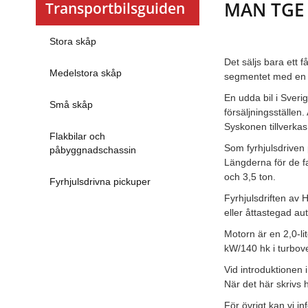
MAN TGE
Transportbilsguiden
Stora skåp
Det säljs bara ett 
Medelstora skåp
segmentet med en vä
En udda bil i Sveri
Små skåp
försäljningsställen
Syskonen tillverkas
Flakbilar och
Som fyrhjulsdriven
påbyggnadschassin
Längderna för de fa
och 3,5 ton.
Fyrhjulsdrivna pickuper
Fyrhjulsdriften av
eller åttastegad a
Motorn är en 2,0-li
kW/140 hk i turbov
Vid introduktionen
När det här skrivs 
För övrigt kan vi i