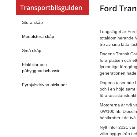
Ford Tran
Transportbilsguiden
Stora skåp
I dagsläget är Ford
Medelstora skåp
totaldominerande 
tre av sina lätta 
Små skåp
Dagens Transit Co
förarplatsen och e
Flakbilar och
fyrkantiga föregång
påbyggnadschassin
generationen hade 
Dagens utseende har
Fyrhjulsdrivna pickuper
och i en höjd samt 
förarassistansfunk
Motorerna är två ve
kW/100 hk. Dieseln
hästkrafter i de två
Nytt inför 2021 var
vilka byggs från o