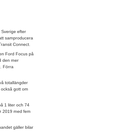
 Sverige efter
att samproducera
Transit Connect.
 en Ford Focus på
14 den mer
t. Förra
.
vå totallängder
s också gott om
å 1 liter och 74
för 2019 med fem
andet gäller bilar
.