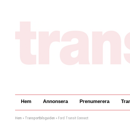
Hem
Annonsera
Prenumerera
Tra
Hem
»
Transportbilsguiden
»
Ford Transit Connect