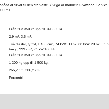
låda är tillval till den starkaste. Övriga är manuellt 6-växlade. Servicei
 000 mil.
Från 263 350 kr upp till 341 850 kr.
2,9 m³, 3,6 m³.
Två dieslar, fyrcyl, 1 498 cm³, 74 kW/100 hk, 88 kW/120 hk. En 
trecyl, 999 cm³, 74 kW/100 hk.
Från 263 350 kr upp till 341 850 kr.
1 200 kg upp till 1 500 kg.
266,2 cm. 306,2 cm.
:
Personbil.