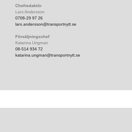
Chefredaktör
Lars Andersson
0708-29 97 26
lars.andersson@transportnytt.se
Försäljningschef
Katarina Ungman
08-514 934 72
katarina.ungman@transportnytt.se