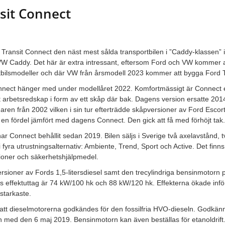
sit Connect
 Transit Connect den näst mest sålda transportbilen i ”Caddy-klassen” i
VW Caddy. Det här är extra intressant, eftersom Ford och VW kommer 
lastbilsmodeller och där VW från årsmodell 2023 kommer att bygga Ford 
nnect hänger med under modellåret 2022. Komfortmässigt är Connect
tt arbetsredskap i form av ett skåp där bak. Dagens version ersatte 20
aren från 2002 vilken i sin tur efterträdde skåpversioner av Ford Escor
en fördel jämfört med dagens Connect. Den gick att få med förhöjt tak
 Connect behållit sedan 2019. Bilen säljs i Sverige två axelavstånd, t
i fyra utrustningsalternativ: Ambiente, Trend, Sport och Active. Det finn
tioner och säkerhetshjälpmedel.
rsioner av Fords 1,5-litersdiesel samt den trecylindriga bensinmotorn p
s effektuttag är 74 kW/100 hk och 88 kW/120 hk. Effekterna ökade in
 starkaste.
 att dieselmotorerna godkändes för den fossilfria HVO-dieseln. Godkänn
ch med den 6 maj 2019. Bensinmotorn kan även beställas för etanoldrift