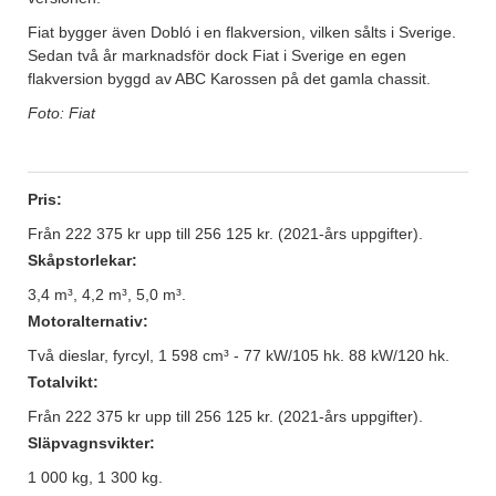
Fiat bygger även Dobló i en flakversion, vilken sålts i Sverige.
Sedan två år marknadsför dock Fiat i Sverige en egen
flakversion byggd av ABC Karossen på det gamla chassit.
Foto: Fiat
Pris:
Från 222 375 kr upp till 256 125 kr. (2021-års uppgifter).
Skåpstorlekar:
3,4 m³, 4,2 m³, 5,0 m³.
Motoralternativ:
Två dieslar, fyrcyl, 1 598 cm³ - 77 kW/105 hk. 88 kW/120 hk.
Totalvikt:
Från 222 375 kr upp till 256 125 kr. (2021-års uppgifter).
Släpvagnsvikter:
1 000 kg, 1 300 kg.