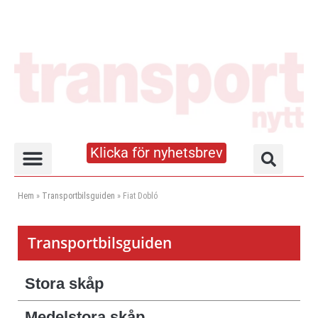
Klicka för nyhetsbrev
Truck- och lagerhandboken
Hem
»
Transportbilsguiden
»
Fiat Dobló
Transportbilsguiden
Stora skåp
Medelstora skåp