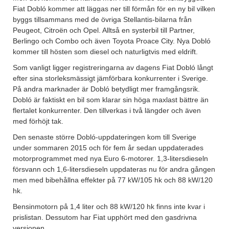
Fiat Dobló kommer att läggas ner till förmån för en ny bil vilken
byggs tillsammans med de övriga Stellantis-bilarna från
Peugeot, Citroën och Opel. Alltså en systerbil till Partner,
Berlingo och Combo och även Toyota Proace City. Nya Dobló
kommer till hösten som diesel och naturligtvis med eldrift.
Som vanligt ligger registreringarna av dagens Fiat Dobló långt
efter sina storleksmässigt jämförbara konkurrenter i Sverige.
På andra marknader är Dobló betydligt mer framgångsrik.
Dobló är faktiskt en bil som klarar sin höga maxlast bättre än
flertalet konkurrenter. Den tillverkas i två längder och även
med förhöjt tak.
Den senaste större Dobló-uppdateringen kom till Sverige
under sommaren 2015 och för fem år sedan uppdaterades
motorprogrammet med nya Euro 6-motorer. 1,3-litersdieseln
försvann och 1,6-litersdieseln uppdateras nu för andra gången
men med bibehållna effekter på 77 kW/105 hk och 88 kW/120
hk.
Bensinmotorn på 1,4 liter och 88 kW/120 hk finns inte kvar i
prislistan. Dessutom har Fiat upphört med den gasdrivna
versionen.