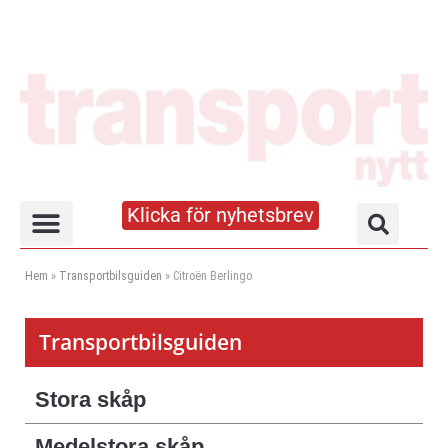
Klicka för nyhetsbrev
Truck- och lagerhandboken
Hem
»
Transportbilsguiden
»
Citroën Berlingo
Transportbilsguiden
Stora skåp
Medelstora skåp