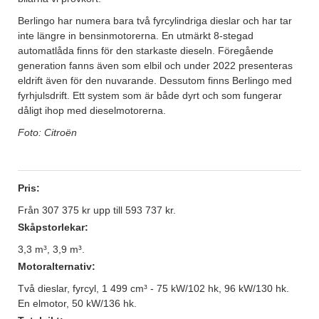
Berlingo har numera bara två fyrcylindriga dieslar och har tar
inte längre in bensinmotorerna. En utmärkt 8-stegad
automatlåda finns för den starkaste dieseln. Föregående
generation fanns även som elbil och under 2022 presenteras
eldrift även för den nuvarande. Dessutom finns Berlingo med
fyrhjulsdrift. Ett system som är både dyrt och som fungerar
dåligt ihop med dieselmotorerna.
Foto: Citroën
Pris:
Från 307 375 kr upp till 593 737 kr.
Skåpstorlekar:
3,3 m³, 3,9 m³.
Motoralternativ:
Två dieslar, fyrcyl, 1 499 cm³ - 75 kW/102 hk, 96 kW/130 hk.
En elmotor, 50 kW/136 hk.