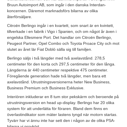
Bruun Autoimport AB, som ingår i den danska Interdan-
koncernen. Däremot marknadsförs bilarna av olika
återförsäljare.
Citroën Berlingo ingår i en kvartett, som snart är en kvintett,
tillverkade i en fabrik i Vigo i Spanien, och om något år även i
engelska Ellesmere Port. Det handlar om Citroën Berlingo,
Peugeot Partner, Opel Combo och Toyota Proace City och mot
slutet av året lär Fiat Dobló sälla sig till familjen.
Berlingo säljs i två längder med två axelavstånd. 278,5
centimeter för den korta och 297,5 centimeter för den långa.
Längderna är 440 centimeter respektive 475 centimeter.
Föregående generation hade två längder, men bara ett
axelavstånd. Utrustningsversionerna heter New Business,
Business Premium och Business Exklusive.
Interiören inkluderar en 8 tum stor pekskärm och beroende på
utrustningsversion en head up-display. Berlingo har 20 olika
system för att underlätta för föraren. Bland dem finns en
överlastindikator som mäter lastens tyngd när motorn startas.
Tyvärr har vi ännu inte har sett den i någon av de olika PSA-
bilarna vi provkört.