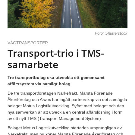
Foto: Shutterstock
VÄGTRANSPORTER
Transport-trio i TMS-
samarbete
Tre transportbolag ska utveckla ett gemensamt
affärssystem via samägt bolag.
De tre transportföretagen Närkefrakt, Märsta Förenade
Åkeriföretag och Alwex har ingått partnerskap via det samägda
bolaget Motus Logistikutveckling. Syftet med bolaget och den
nya samverkan är att utveckla en central affärslösning i form
av ett nytt TMS (Transport Management System).
Bolaget Motus Logistikutveckling startades ursprungligen av
Närkefrakt, men nu köper Märsta Förenade Åkeriföretag och