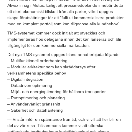
Alwex in sig i Motus. Enligt ett pressmeddelande innebär detta
ett stort ekonomiskt tillskott från alla parter, vilket uppges
skapa förutsättningar för att ”fullt ut kommersialisera produkten
med en komplett portfölj som kan tillgodose alla kundbehov”.
TMS-systemet kommer dock initialt att utvecklas och
implementeras hos delägarna innan det kan lanseras och blir
tillgängligt för den kommersiella marknaden.
Det nya TMS-systemet uppges bland annat erbjuda följande:
– Multifunktionell orderhantering
– Modulär arkitektur som kan skräddarsys efter
verksamhetens specifika behov
– Digital integration
– Datadriven optimering
– Miljö- och energioptimering för hållbara transporter
– Ruttoptimering och planering
– Användarvänligt gränssnitt
– Säkerhet och datahantering
— Vi står inför en spännande framtid, och vi vill att fler blir en
del av vår resa. Tillsammans kommer vi att utforska
outforskade territorier inom logistikteknologi och skapa