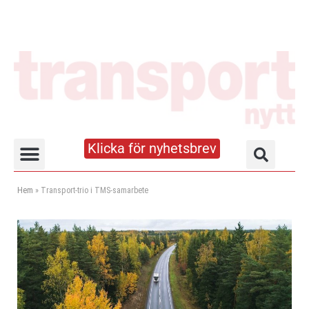
Klicka för nyhetsbrev
Truck- och lagerhandboken
Hem
»
Transport-trio i TMS-samarbete