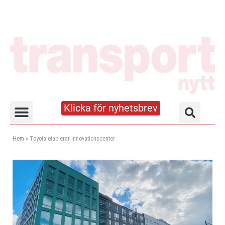
Klicka för nyhetsbrev
Truck- och lagerhandboken
Hem
»
Toyota etablerar innovationscenter